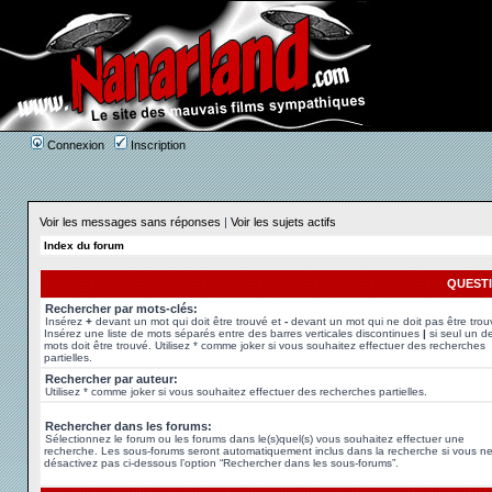
Connexion
Inscription
Voir les messages sans réponses
|
Voir les sujets actifs
Index du forum
QUEST
Rechercher par mots-clés:
Insérez
+
devant un mot qui doit être trouvé et
-
devant un mot qui ne doit pas être trou
Insérez une liste de mots séparés entre des barres verticales discontinues
|
si seul un d
mots doit être trouvé. Utilisez * comme joker si vous souhaitez effectuer des recherches
partielles.
Rechercher par auteur:
Utilisez * comme joker si vous souhaitez effectuer des recherches partielles.
Rechercher dans les forums:
Sélectionnez le forum ou les forums dans le(s)quel(s) vous souhaitez effectuer une
recherche. Les sous-forums seront automatiquement inclus dans la recherche si vous n
désactivez pas ci-dessous l’option “Rechercher dans les sous-forums”.