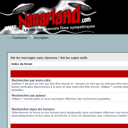
Connexion
Inscription
Voir les messages sans réponses
|
Voir les sujets actifs
Index du forum
Rechercher par mots-clés:
Insérez
+
devant un mot qui doit être trouvé et
-
devant un mot qui ne doit pas être trou
barres verticales discontinues
|
si seul un des mots doit être trouvé. Utilisez * comme jok
partielles.
Rechercher par auteur:
Utilisez * comme joker si vous souhaitez effectuer des recherches partielles.
Rechercher dans les forums:
Sélectionnez le forum ou les forums dans le(s)quel(s) vous souhaitez effectuer une rec
automatiquement inclus dans la recherche si vous ne désactivez pas ci-dessous l’option