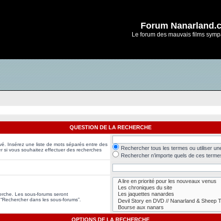
Forum Nanarland.
Le forum des mauvais films symp
QUESTION DE LA RECHERCHE
vé. Insérez une liste de mots séparés entre des
Rechercher tous les termes ou utiliser u
er si vous souhaitez effectuer des recherches
Rechercher n’importe quels de ces terme
herche. Les sous-forums seront
 “Rechercher dans les sous-forums”.
OPTIONS DE LA RECHERCHE