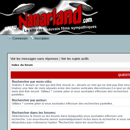
Connexion
Inscription
Voir les messages sans réponses
|
Voir les sujets actifs
Index du forum
QUEST
Rechercher par mots-clés:
Insérez
+
devant un mot qui doit être trouvé et
-
devant un mot qui ne doit pas être trou
Insérez une liste de mots séparés entre des barres verticales discontinues
|
si seul un d
mots doit être trouvé. Utilisez * comme joker si vous souhaitez effectuer des recherches
partielles.
Rechercher par auteur:
Utilisez * comme joker si vous souhaitez effectuer des recherches partielles.
Rechercher dans les forums:
Sélectionnez le forum ou les forums dans le(s)quel(s) vous souhaitez effectuer une
recherche. Les sous-forums seront automatiquement inclus dans la recherche si vous n
désactivez pas ci-dessous l’option “Rechercher dans les sous-forums”.