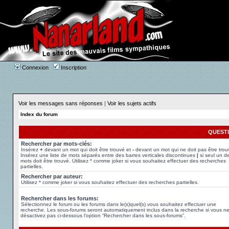
Connexion
Inscription
Voir les messages sans réponses
|
Voir les sujets actifs
Index du forum
QUEST
Rechercher par mots-clés:
Insérez
+
devant un mot qui doit être trouvé et
-
devant un mot qui ne doit pas être trou
Insérez une liste de mots séparés entre des barres verticales discontinues
|
si seul un d
mots doit être trouvé. Utilisez * comme joker si vous souhaitez effectuer des recherches
partielles.
Rechercher par auteur:
Utilisez * comme joker si vous souhaitez effectuer des recherches partielles.
Rechercher dans les forums:
Sélectionnez le forum ou les forums dans le(s)quel(s) vous souhaitez effectuer une
recherche. Les sous-forums seront automatiquement inclus dans la recherche si vous n
désactivez pas ci-dessous l’option “Rechercher dans les sous-forums”.