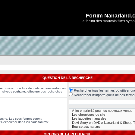
Forum Nanarland.
Le forum des mauvais films symp
QUESTION DE LA RECHERCHE
vé. Insérez une liste de mots séparés entre des
Rechercher tous les termes ou utiliser u
er si vous souhaitez effectuer des recherches
Rechercher n’importe quels de ces terme
herche. Les sous-forums seront
 “Rechercher dans les sous-forums”.
OPTIONS DE LA RECHERCHE