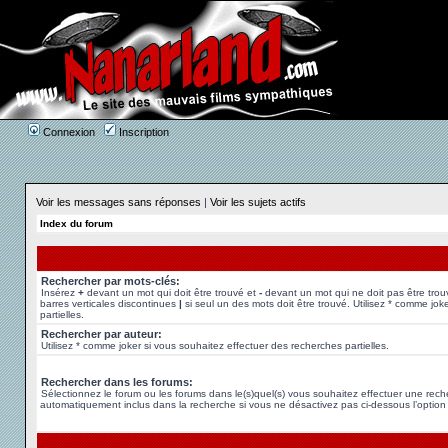
Connexion
Inscription
Voir les messages sans réponses
|
Voir les sujets actifs
Index du forum
Rechercher par mots-clés:
Insérez
+
devant un mot qui doit être trouvé et
-
devant un mot qui ne doit pas être trou
barres verticales discontinues
|
si seul un des mots doit être trouvé. Utilisez * comme jok
partielles.
Rechercher par auteur:
Utilisez * comme joker si vous souhaitez effectuer des recherches partielles.
Rechercher dans les forums:
Sélectionnez le forum ou les forums dans le(s)quel(s) vous souhaitez effectuer une rec
automatiquement inclus dans la recherche si vous ne désactivez pas ci-dessous l’option