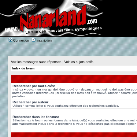
Connexion
Inscription
Voir les messages sans réponses
|
Voir les sujets actifs
Index du forum
Rechercher par mots-clés:
Insérez
+
devant un mot qui doit être trouvé et
-
devant un mot qui ne doit pas être trou
barres verticales discontinues
|
si seul un des mots doit être trouvé. Utilisez * comme jok
partielles.
Rechercher par auteur:
Utilisez * comme joker si vous souhaitez effectuer des recherches partielles.
Rechercher dans les forums:
Sélectionnez le forum ou les forums dans le(s)quel(s) vous souhaitez effectuer une rec
automatiquement inclus dans la recherche si vous ne désactivez pas ci-dessous l’option