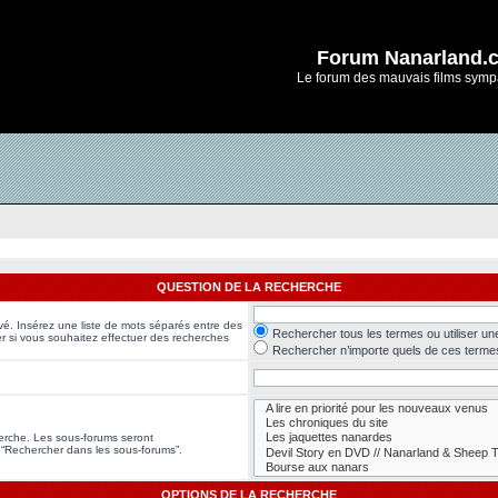
Forum Nanarland.
Le forum des mauvais films symp
QUESTION DE LA RECHERCHE
vé. Insérez une liste de mots séparés entre des
Rechercher tous les termes ou utiliser u
er si vous souhaitez effectuer des recherches
Rechercher n’importe quels de ces terme
herche. Les sous-forums seront
 “Rechercher dans les sous-forums”.
OPTIONS DE LA RECHERCHE