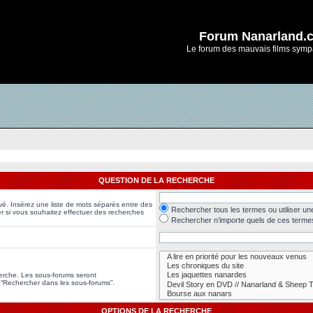
Forum Nanarland.
Le forum des mauvais films symp
QUESTION DE LA RECHERCHE
vé. Insérez une liste de mots séparés entre des
Rechercher tous les termes ou utiliser u
er si vous souhaitez effectuer des recherches
Rechercher n’importe quels de ces terme
herche. Les sous-forums seront
 “Rechercher dans les sous-forums”.
OPTIONS DE LA RECHERCHE