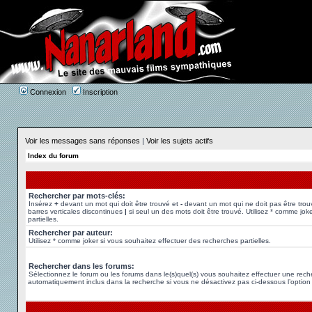
Connexion
Inscription
Voir les messages sans réponses
|
Voir les sujets actifs
Index du forum
Rechercher par mots-clés:
Insérez
+
devant un mot qui doit être trouvé et
-
devant un mot qui ne doit pas être trou
barres verticales discontinues
|
si seul un des mots doit être trouvé. Utilisez * comme jok
partielles.
Rechercher par auteur:
Utilisez * comme joker si vous souhaitez effectuer des recherches partielles.
Rechercher dans les forums:
Sélectionnez le forum ou les forums dans le(s)quel(s) vous souhaitez effectuer une rec
automatiquement inclus dans la recherche si vous ne désactivez pas ci-dessous l’option