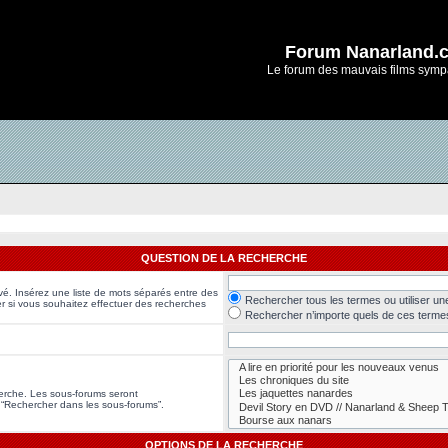
Forum Nanarland.
Le forum des mauvais films symp
QUESTION DE LA RECHERCHE
vé. Insérez une liste de mots séparés entre des
Rechercher tous les termes ou utiliser u
er si vous souhaitez effectuer des recherches
Rechercher n’importe quels de ces terme
herche. Les sous-forums seront
 “Rechercher dans les sous-forums”.
OPTIONS DE LA RECHERCHE