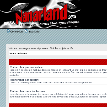
Connexion
Inscription
Voir les messages sans réponses
|
Voir les sujets actifs
Index du forum
Rechercher par mots-clés:
Insérez
+
devant un mot qui doit être trouvé et
-
devant un mot qui ne doit pas être trou
barres verticales discontinues
|
si seul un des mots doit être trouvé. Utilisez * comme jok
partielles.
Rechercher par auteur:
Utilisez * comme joker si vous souhaitez effectuer des recherches partielles.
Rechercher dans les forums:
Sélectionnez le forum ou les forums dans le(s)quel(s) vous souhaitez effectuer une rec
automatiquement inclus dans la recherche si vous ne désactivez pas ci-dessous l’option