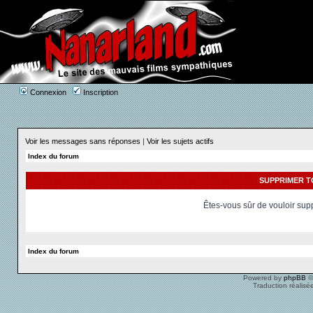
Connexion
Inscription
Voir les messages sans réponses
|
Voir les sujets actifs
Index du forum
SUPPRIMER T
Êtes-vous sûr de vouloir sup
Index du forum
Powered by
phpBB
©
Traduction réalisé