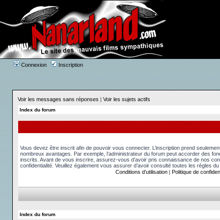
Connexion
Inscription
Voir les messages sans réponses
|
Voir les sujets actifs
Index du forum
Vous devez être inscrit afin de pouvoir vous connecter. L’inscription prend seuleme
nombreux avantages. Par exemple, l’administrateur du forum peut accorder des fonct
inscrits. Avant de vous inscrire, assurez-vous d’avoir pris connaissance de nos condit
confidentialité. Veuillez également vous assurer d’avoir consulté toutes les règles du
Conditions d’utilisation
|
Politique de confident
Index du forum