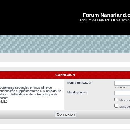
Forum Nanarland.
Le forum des mauvais films symp
CONNEXION
Nom d’utilisateur:
nt quelques secondes et vous offre de
Inscription
ionnalités supplémentaires aux utilisateurs
Mot de passe:
ions d’utilisation et de notre politique de
 forum.
Me conn
ialité
Masquer