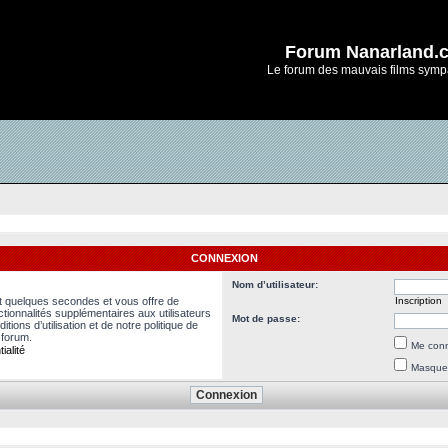
Forum Nanarland.
Le forum des mauvais films symp
CONNEXION
Nom d’utilisateur:
nt quelques secondes et vous offre de
Inscription
ionnalités supplémentaires aux utilisateurs
Mot de passe:
ions d’utilisation et de notre politique de
 forum.
Me conn
ialité
Masquer