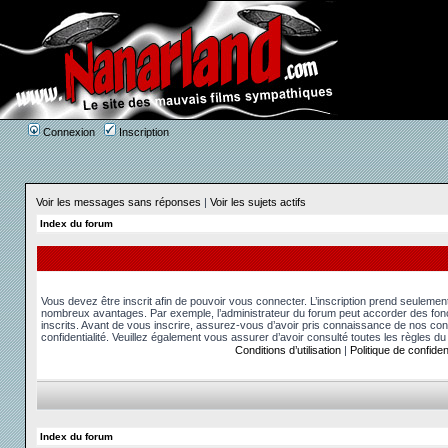
Connexion
Inscription
Voir les messages sans réponses
|
Voir les sujets actifs
Index du forum
Vous devez être inscrit afin de pouvoir vous connecter. L’inscription prend seuleme
nombreux avantages. Par exemple, l’administrateur du forum peut accorder des fonct
inscrits. Avant de vous inscrire, assurez-vous d’avoir pris connaissance de nos condit
confidentialité. Veuillez également vous assurer d’avoir consulté toutes les règles du
Conditions d’utilisation
|
Politique de confident
Index du forum