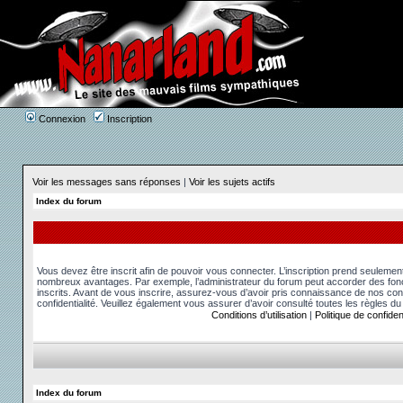
Connexion
Inscription
Voir les messages sans réponses
|
Voir les sujets actifs
Index du forum
Vous devez être inscrit afin de pouvoir vous connecter. L’inscription prend seuleme
nombreux avantages. Par exemple, l’administrateur du forum peut accorder des fonct
inscrits. Avant de vous inscrire, assurez-vous d’avoir pris connaissance de nos condit
confidentialité. Veuillez également vous assurer d’avoir consulté toutes les règles du
Conditions d’utilisation
|
Politique de confident
Index du forum