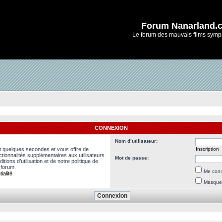
Forum Nanarland.
Le forum des mauvais films symp
CONNEXION
Nom d’utilisateur:
nt quelques secondes et vous offre de
Inscription
ionnalités supplémentaires aux utilisateurs
Mot de passe:
ions d’utilisation et de notre politique de
 forum.
Me conn
ialité
Masquer