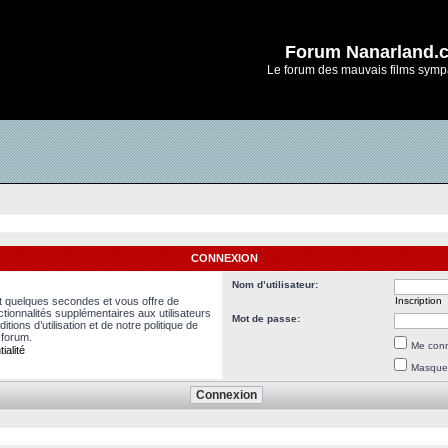
Forum Nanarland.
Le forum des mauvais films symp
CONNEXION
Nom d’utilisateur:
nt quelques secondes et vous offre de
Inscription
ionnalités supplémentaires aux utilisateurs
Mot de passe:
ions d’utilisation et de notre politique de
 forum.
Me conn
ialité
Masquer