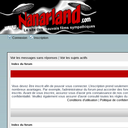
Connexion
Inscription
Voir les messages sans réponses
|
Voir les sujets actifs
Index du forum
Vous devez être inscrit afin de pouvoir vous connecter. L’inscription prend seuleme
nombreux avantages. Par exemple, l’administrateur du forum peut accorder des fonct
inscrits. Avant de vous inscrire, assurez-vous d’avoir pris connaissance de nos condit
confidentialité. Veuillez également vous assurer d’avoir consulté toutes les règles du
Conditions d’utilisation
|
Politique de confident
Index du forum