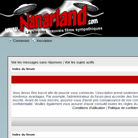
Connexion
Inscription
Voir les messages sans réponses
|
Voir les sujets actifs
Index du forum
Vous devez être inscrit afin de pouvoir vous connecter. L’inscription prend seuleme
nombreux avantages. Par exemple, l’administrateur du forum peut accorder des fonct
inscrits. Avant de vous inscrire, assurez-vous d’avoir pris connaissance de nos condit
confidentialité. Veuillez également vous assurer d’avoir consulté toutes les règles du
Conditions d’utilisation
|
Politique de confident
Index du forum