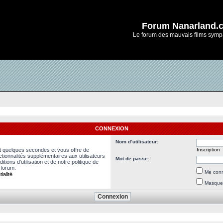
Forum Nanarland.
Le forum des mauvais films symp
CONNEXION
Nom d’utilisateur:
nt quelques secondes et vous offre de
Inscription
ionnalités supplémentaires aux utilisateurs
Mot de passe:
ions d’utilisation et de notre politique de
 forum.
Me conn
ialité
Masquer