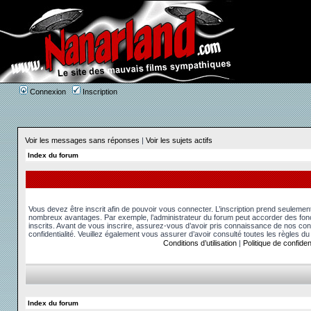
Connexion
Inscription
Voir les messages sans réponses
|
Voir les sujets actifs
Index du forum
Vous devez être inscrit afin de pouvoir vous connecter. L’inscription prend seuleme
nombreux avantages. Par exemple, l’administrateur du forum peut accorder des fonct
inscrits. Avant de vous inscrire, assurez-vous d’avoir pris connaissance de nos condit
confidentialité. Veuillez également vous assurer d’avoir consulté toutes les règles du
Conditions d’utilisation
|
Politique de confident
Index du forum