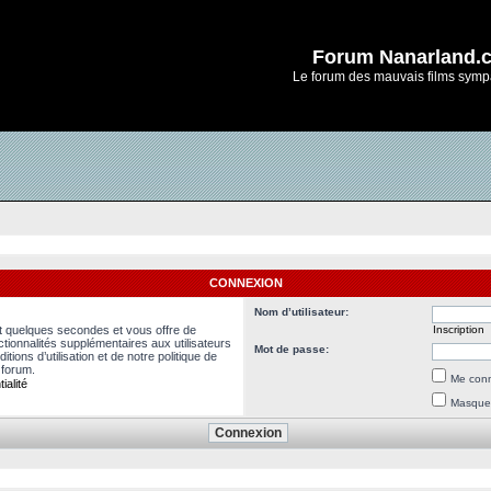
Forum Nanarland.
Le forum des mauvais films symp
CONNEXION
Nom d’utilisateur:
nt quelques secondes et vous offre de
Inscription
ionnalités supplémentaires aux utilisateurs
Mot de passe:
ions d’utilisation et de notre politique de
 forum.
Me conn
ialité
Masquer