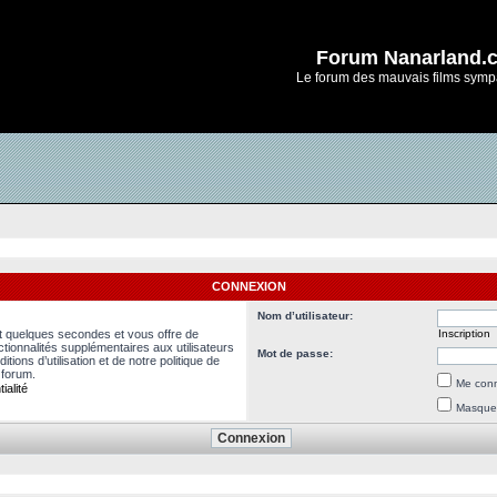
Forum Nanarland.
Le forum des mauvais films symp
CONNEXION
Nom d’utilisateur:
nt quelques secondes et vous offre de
Inscription
ionnalités supplémentaires aux utilisateurs
Mot de passe:
ions d’utilisation et de notre politique de
 forum.
Me conn
ialité
Masquer