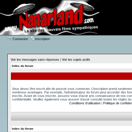
Connexion
Inscription
Voir les messages sans réponses
|
Voir les sujets actifs
Index du forum
Vous devez être inscrit afin de pouvoir vous connecter. L’inscription prend seuleme
nombreux avantages. Par exemple, l’administrateur du forum peut accorder des fonct
inscrits. Avant de vous inscrire, assurez-vous d’avoir pris connaissance de nos condit
confidentialité. Veuillez également vous assurer d’avoir consulté toutes les règles du
Conditions d’utilisation
|
Politique de confident
Index du forum