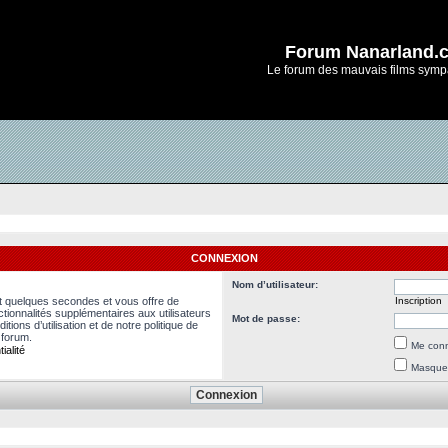
Forum Nanarland.
Le forum des mauvais films symp
CONNEXION
Nom d’utilisateur:
nt quelques secondes et vous offre de
Inscription
ionnalités supplémentaires aux utilisateurs
Mot de passe:
ions d’utilisation et de notre politique de
 forum.
Me conn
ialité
Masquer