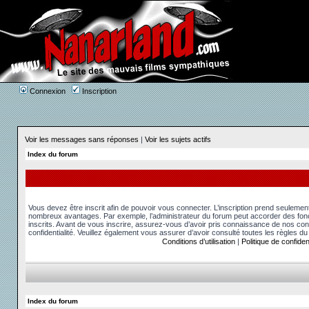
Connexion
Inscription
Voir les messages sans réponses
|
Voir les sujets actifs
Index du forum
Vous devez être inscrit afin de pouvoir vous connecter. L’inscription prend seuleme
nombreux avantages. Par exemple, l’administrateur du forum peut accorder des fonct
inscrits. Avant de vous inscrire, assurez-vous d’avoir pris connaissance de nos condit
confidentialité. Veuillez également vous assurer d’avoir consulté toutes les règles du
Conditions d’utilisation
|
Politique de confident
Index du forum