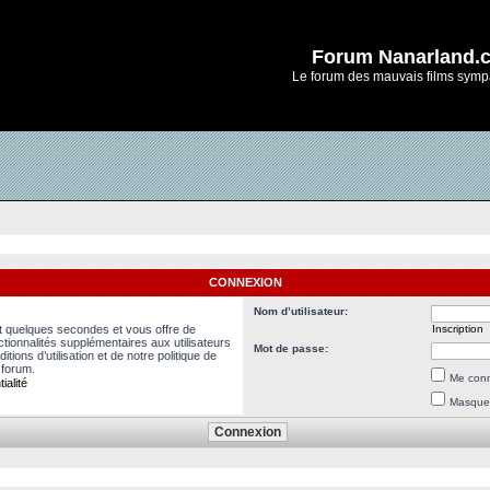
Forum Nanarland.
Le forum des mauvais films symp
CONNEXION
Nom d’utilisateur:
nt quelques secondes et vous offre de
Inscription
ionnalités supplémentaires aux utilisateurs
Mot de passe:
ions d’utilisation et de notre politique de
 forum.
Me conn
ialité
Masquer