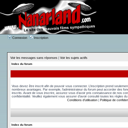
Connexion
Inscription
Voir les messages sans réponses
|
Voir les sujets actifs
Index du forum
Vous devez être inscrit afin de pouvoir vous connecter. L’inscription prend seuleme
nombreux avantages. Par exemple, l’administrateur du forum peut accorder des fonct
inscrits. Avant de vous inscrire, assurez-vous d’avoir pris connaissance de nos condit
confidentialité. Veuillez également vous assurer d’avoir consulté toutes les règles du
Conditions d’utilisation
|
Politique de confident
Index du forum