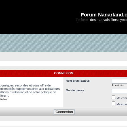
Forum Nanarland.
Le forum des mauvais films symp
CONNEXION
Nom d’utilisateur:
nt quelques secondes et vous offre de
Inscription
ionnalités supplémentaires aux utilisateurs
Mot de passe:
ions d’utilisation et de notre politique de
 forum.
Me conn
ialité
Masquer