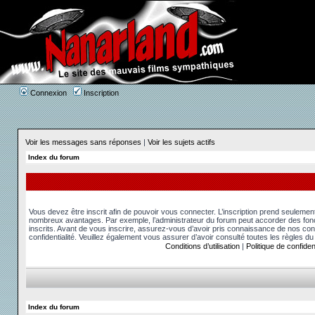
Connexion
Inscription
Voir les messages sans réponses
|
Voir les sujets actifs
Index du forum
Vous devez être inscrit afin de pouvoir vous connecter. L’inscription prend seuleme
nombreux avantages. Par exemple, l’administrateur du forum peut accorder des fonct
inscrits. Avant de vous inscrire, assurez-vous d’avoir pris connaissance de nos condit
confidentialité. Veuillez également vous assurer d’avoir consulté toutes les règles du
Conditions d’utilisation
|
Politique de confident
Index du forum