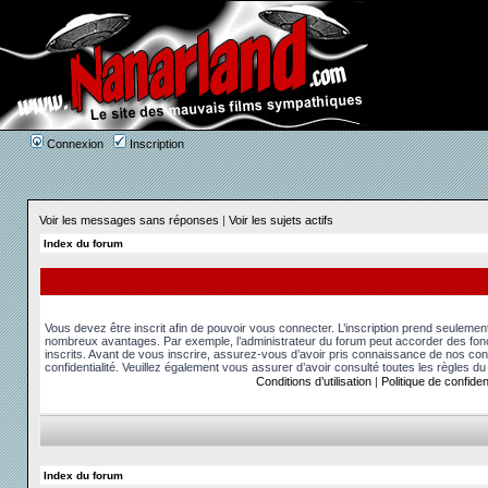
Connexion
Inscription
Voir les messages sans réponses
|
Voir les sujets actifs
Index du forum
Vous devez être inscrit afin de pouvoir vous connecter. L’inscription prend seuleme
nombreux avantages. Par exemple, l’administrateur du forum peut accorder des fonct
inscrits. Avant de vous inscrire, assurez-vous d’avoir pris connaissance de nos condit
confidentialité. Veuillez également vous assurer d’avoir consulté toutes les règles du
Conditions d’utilisation
|
Politique de confident
Index du forum