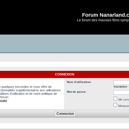
Forum Nanarland.
Le forum des mauvais films symp
CONNEXION
Nom d’utilisateur:
nt quelques secondes et vous offre de
Inscription
ionnalités supplémentaires aux utilisateurs
Mot de passe:
ions d’utilisation et de notre politique de
 forum.
Me conn
ialité
Masquer