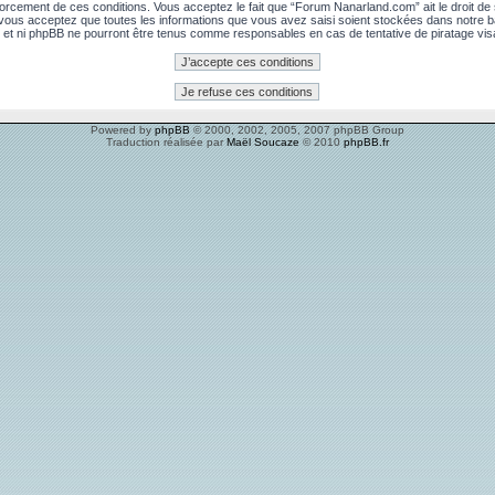
rcement de ces conditions. Vous acceptez le fait que “Forum Nanarland.com” ait le droit de su
, vous acceptez que toutes les informations que vous avez saisi soient stockées dans notre 
 et ni phpBB ne pourront être tenus comme responsables en cas de tentative de piratage vi
Powered by
phpBB
© 2000, 2002, 2005, 2007 phpBB Group
Traduction réalisée par
Maël Soucaze
© 2010
phpBB.fr