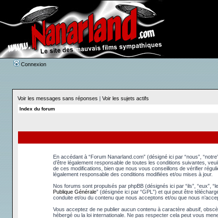
Connexion
Voir les messages sans réponses
|
Voir les sujets actifs
Index du forum
En accédant à “Forum Nanarland.com” (désigné ici par “nous”, “notre”
d’être légalement responsable de toutes les conditions suivantes, ve
de ces modifications, bien que nous vous conseillons de vérifier régu
légalement responsable des conditions modifiées et/ou mises à jour.
Nos forums sont propulsés par phpBB (désignés ici par “ils”, “eux”, “
Publique Générale
” (désignée ici par “GPL”) et qui peut être téléchar
conduite et/ou du contenu que nous acceptons et/ou que nous n’accep
Vous acceptez de ne publier aucun contenu à caractère abusif, obscèn
hébergé ou la loi internationale. Ne pas respecter cela peut vous men