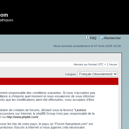
com
athiques
FAQ
Rechercher
Nous sommes actuellement le 07 Août 2026 10:30
Heures au format UTC + 1 heure
Langue:
lement responsable des conditions suivantes. Si vous n’acceptez pas
ditions à n’importe quel moment et nous essaierons de vous informer
ès que les modifications aient été effectuées, vous acceptez d’être
ution de création de forums, déclaré sous la licence “
Licence
s discussions sur Internet, le phpBB Group n’est pas responsable de la
/
ou
http://www.phpbb.com/
.
esser les lois de votre pays, le pays où “Forum Nanarland.com” est
urnisseur d’accès à Internet si nous jugeons cela nécessaire.