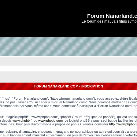
Forum Nanarland.
Le forum des mauvais films symp
FORUM NANARLAND.COM - INSCRIPTION
, “nos”, “Forum Nanarland.com”, “https://forum.nanarland.com”), vous acceptez d’être léga
uillez ne pas utiliser et/ou accéder à “Forum Nanarland.com”. Nous pouvons modifier ces con
lièrement cela par vous-même car si vous continuez à participer à “Forum Nanarland.com” apr
leur”, “logiciel phpBB”, “www.phpbb.com”, “phpBB Group”, “Équipes de phpBB”), qui est une sol
gé depuis
www.phpbb.fr
ou
www.phpbb.com
. Le logiciel phpBB a pour seul but de faciliter le
tons pas. Pour plus d’informations à propos de phpBB, veuillez consulter
http://www.phpbb.fr
e, vulgaire, diffamatoire, choquant, menaçant, pornographique ou autre qui pourrait transgr
er à un bannissement immédiat et permanent, en plus de l’envoi d’un avertissement à votre fo