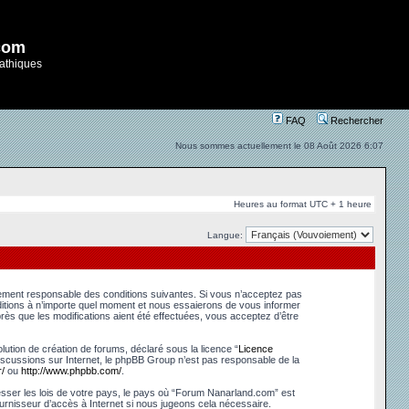
com
athiques
FAQ
Rechercher
Nous sommes actuellement le 08 Août 2026 6:07
Heures au format UTC + 1 heure
Langue:
lement responsable des conditions suivantes. Si vous n’acceptez pas
ditions à n’importe quel moment et nous essaierons de vous informer
ès que les modifications aient été effectuées, vous acceptez d’être
ution de création de forums, déclaré sous la licence “
Licence
s discussions sur Internet, le phpBB Group n’est pas responsable de la
/
ou
http://www.phpbb.com/
.
esser les lois de votre pays, le pays où “Forum Nanarland.com” est
urnisseur d’accès à Internet si nous jugeons cela nécessaire.