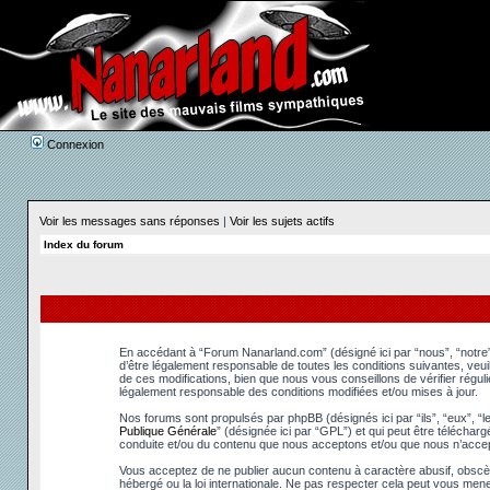
Connexion
Voir les messages sans réponses
|
Voir les sujets actifs
Index du forum
En accédant à “Forum Nanarland.com” (désigné ici par “nous”, “notre”
d’être légalement responsable de toutes les conditions suivantes, ve
de ces modifications, bien que nous vous conseillons de vérifier régu
légalement responsable des conditions modifiées et/ou mises à jour.
Nos forums sont propulsés par phpBB (désignés ici par “ils”, “eux”, “
Publique Générale
” (désignée ici par “GPL”) et qui peut être téléchar
conduite et/ou du contenu que nous acceptons et/ou que nous n’accep
Vous acceptez de ne publier aucun contenu à caractère abusif, obscèn
hébergé ou la loi internationale. Ne pas respecter cela peut vous men