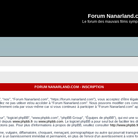
Forum Nanarland.
Le forum des mauvais films symp
FORUM NANARLAND.COM - INSCRIPTION
, “nos”, “Forum Nanarland.com”, “https://forum.nanarland.com”), vous acceptez d’être léga
uillez ne pas utiliser et/ou accéder à “Forum Nanarland.com”. Nous pouvons modifier ces con
lièrement cela par vous-même car si vous continuez à participer à “Forum Nanarland.com” apr
leur”, “logiciel phpBB”, “www.phpbb.com”, “phpBB Group”, “Équipes de phpBB”), qui est une sol
gé depuis
www.phpbb.fr
ou
www.phpbb.com
. Le logiciel phpBB a pour seul but de faciliter le
tons pas. Pour plus d’informations à propos de phpBB, veuillez consulter
http://www.phpbb.fr
e, vulgaire, diffamatoire, choquant, menaçant, pornographique ou autre qui pourrait transgr
er à un bannissement immédiat et permanent, en plus de l’envoi d’un avertissement à votre fo