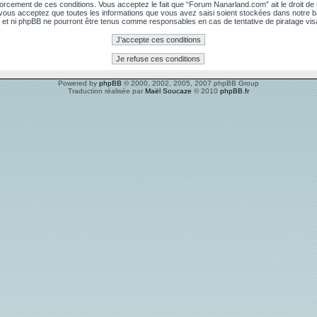
rcement de ces conditions. Vous acceptez le fait que “Forum Nanarland.com” ait le droit de su
, vous acceptez que toutes les informations que vous avez saisi soient stockées dans notre 
 et ni phpBB ne pourront être tenus comme responsables en cas de tentative de piratage vi
Powered by
phpBB
© 2000, 2002, 2005, 2007 phpBB Group
Traduction réalisée par
Maël Soucaze
© 2010
phpBB.fr