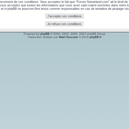
rcement de ces conditions. Vous acceptez le fait que “Forum Nanarland.com” ait le droit de su
, vous acceptez que toutes les informations que vous avez saisi soient stockées dans notre 
 et ni phpBB ne pourront être tenus comme responsables en cas de tentative de piratage vi
Powered by
phpBB
© 2000, 2002, 2005, 2007 phpBB Group
Traduction réalisée par
Maël Soucaze
© 2010
phpBB.fr