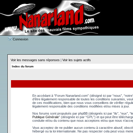
Connexion
Voir les messages sans réponses
|
Voir les sujets actifs
Index du forum
En accédant à “Forum Nanarland.com” (désigné ici par “nous”, “notre”
d’être légalement responsable de toutes les conditions suivantes, ve
de ces modifications, bien que nous vous conseillons de vérifier régu
légalement responsable des conditions modifiées et/ou mises à jour.
Nos forums sont propulsés par phpBB (désignés ici par “ils”, “eux”, “
Publique Générale
” (désignée ici par “GPL”) et qui peut être téléchar
conduite et/ou du contenu que nous acceptons et/ou que nous n’accep
Vous acceptez de ne publier aucun contenu à caractère abusif, obscèn
hébergé ou la loi internationale. Ne pas respecter cela peut vous men