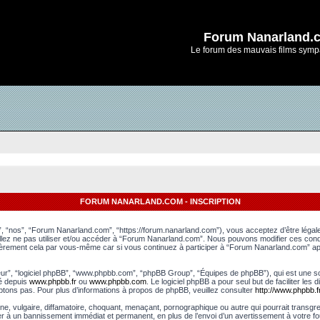
Forum Nanarland.
Le forum des mauvais films symp
FORUM NANARLAND.COM - INSCRIPTION
, “nos”, “Forum Nanarland.com”, “https://forum.nanarland.com”), vous acceptez d’être léga
uillez ne pas utiliser et/ou accéder à “Forum Nanarland.com”. Nous pouvons modifier ces con
lièrement cela par vous-même car si vous continuez à participer à “Forum Nanarland.com” apr
leur”, “logiciel phpBB”, “www.phpbb.com”, “phpBB Group”, “Équipes de phpBB”), qui est une sol
gé depuis
www.phpbb.fr
ou
www.phpbb.com
. Le logiciel phpBB a pour seul but de faciliter le
tons pas. Pour plus d’informations à propos de phpBB, veuillez consulter
http://www.phpbb.fr
e, vulgaire, diffamatoire, choquant, menaçant, pornographique ou autre qui pourrait transgr
er à un bannissement immédiat et permanent, en plus de l’envoi d’un avertissement à votre fo