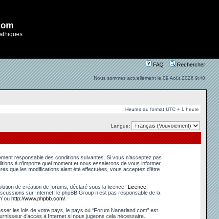
com
athiques
FAQ
Rechercher
Nous sommes actuellement le 09 Août 2026 9:40
Heures au format UTC + 1 heure
Langue:
lement responsable des conditions suivantes. Si vous n’acceptez pas
ditions à n’importe quel moment et nous essaierons de vous informer
ès que les modifications aient été effectuées, vous acceptez d’être
ution de création de forums, déclaré sous la licence “
Licence
s discussions sur Internet, le phpBB Group n’est pas responsable de la
/
ou
http://www.phpbb.com/
.
esser les lois de votre pays, le pays où “Forum Nanarland.com” est
urnisseur d’accès à Internet si nous jugeons cela nécessaire.