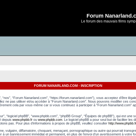
Forum Nanarland.
Le forum des mauvais films symp
FORUM NANARLAND.COM - INSCRIPTION
, “nos”, “Forum Nanarland.com”, “https://forum.nanarland.com”), vous acceptez d’être léga
uillez ne pas utiliser et/ou accéder à “Forum Nanarland.com”. Nous pouvons modifier ces con
lièrement cela par vous-même car si vous continuez à participer à “Forum Nanarland.com” apr
leur”, “logiciel phpBB”, “www.phpbb.com”, “phpBB Group”, “Équipes de phpBB”), qui est une sol
gé depuis
www.phpbb.fr
ou
www.phpbb.com
. Le logiciel phpBB a pour seul but de faciliter le
tons pas. Pour plus d’informations à propos de phpBB, veuillez consulter
http://www.phpbb.fr
e, vulgaire, diffamatoire, choquant, menaçant, pornographique ou autre qui pourrait transgr
er à un bannissement immédiat et permanent, en plus de l’envoi d’un avertissement à votre fo