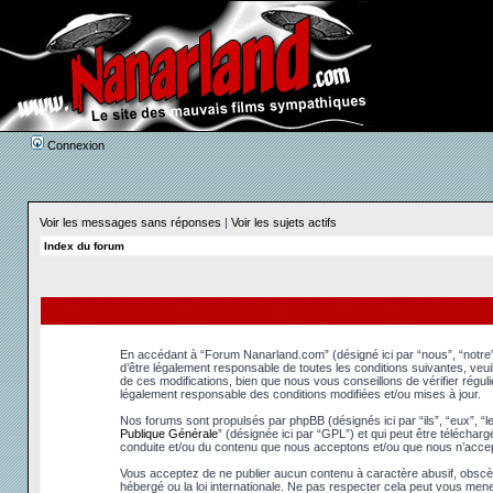
Connexion
Voir les messages sans réponses
|
Voir les sujets actifs
Index du forum
En accédant à “Forum Nanarland.com” (désigné ici par “nous”, “notre”
d’être légalement responsable de toutes les conditions suivantes, ve
de ces modifications, bien que nous vous conseillons de vérifier régu
légalement responsable des conditions modifiées et/ou mises à jour.
Nos forums sont propulsés par phpBB (désignés ici par “ils”, “eux”, “
Publique Générale
” (désignée ici par “GPL”) et qui peut être téléchar
conduite et/ou du contenu que nous acceptons et/ou que nous n’accep
Vous acceptez de ne publier aucun contenu à caractère abusif, obscèn
hébergé ou la loi internationale. Ne pas respecter cela peut vous men