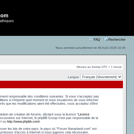
com
athiques
FAQ
Rechercher
Nous sommes actuellement le 08 Août 2026 10:45
Heures au format UTC + 1 heure
Langue:
lement responsable des conditions suivantes. Si vous n’acceptez pas
ditions à n’importe quel moment et nous essaierons de vous informer
ès que les modifications aient été effectuées, vous acceptez d’être
ution de création de forums, déclaré sous la licence “
Licence
s discussions sur Internet, le phpBB Group n’est pas responsable de la
/
ou
http://www.phpbb.com/
.
esser les lois de votre pays, le pays où “Forum Nanarland.com” est
urnisseur d’accès à Internet si nous jugeons cela nécessaire.