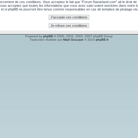
rcement de ces conditions. Vous acceptez le fait que “Forum Nanarland.com” ait le droit de su
, vous acceptez que toutes les informations que vous avez saisi soient stockées dans notre 
 et ni phpBB ne pourront être tenus comme responsables en cas de tentative de piratage vi
Powered by
phpBB
© 2000, 2002, 2005, 2007 phpBB Group
Traduction réalisée par
Maël Soucaze
© 2010
phpBB.fr