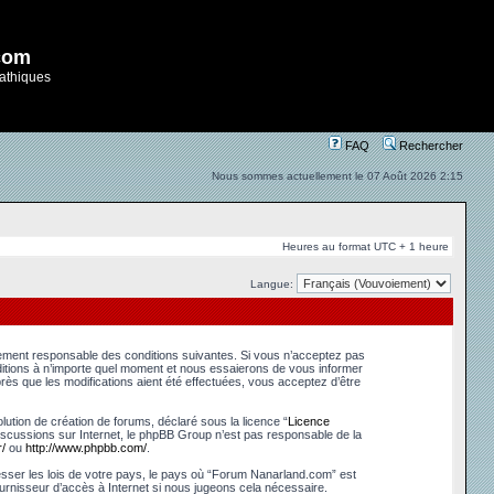
com
athiques
FAQ
Rechercher
Nous sommes actuellement le 07 Août 2026 2:15
Heures au format UTC + 1 heure
Langue:
lement responsable des conditions suivantes. Si vous n’acceptez pas
ditions à n’importe quel moment et nous essaierons de vous informer
ès que les modifications aient été effectuées, vous acceptez d’être
ution de création de forums, déclaré sous la licence “
Licence
s discussions sur Internet, le phpBB Group n’est pas responsable de la
/
ou
http://www.phpbb.com/
.
esser les lois de votre pays, le pays où “Forum Nanarland.com” est
urnisseur d’accès à Internet si nous jugeons cela nécessaire.