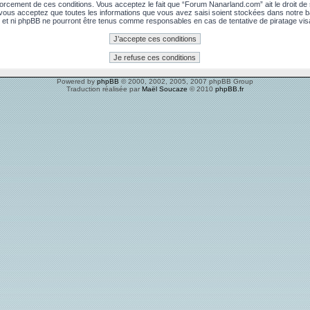
rcement de ces conditions. Vous acceptez le fait que “Forum Nanarland.com” ait le droit de su
, vous acceptez que toutes les informations que vous avez saisi soient stockées dans notre 
 et ni phpBB ne pourront être tenus comme responsables en cas de tentative de piratage vi
Powered by
phpBB
© 2000, 2002, 2005, 2007 phpBB Group
Traduction réalisée par
Maël Soucaze
© 2010
phpBB.fr