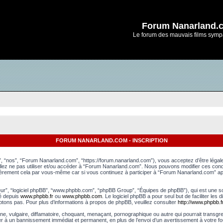
Forum Nanarland.
Le forum des mauvais films symp
FORUM NANARLAND.COM - INSCRIPTION
, “nos”, “Forum Nanarland.com”, “https://forum.nanarland.com”), vous acceptez d’être léga
uillez ne pas utiliser et/ou accéder à “Forum Nanarland.com”. Nous pouvons modifier ces con
lièrement cela par vous-même car si vous continuez à participer à “Forum Nanarland.com” apr
leur”, “logiciel phpBB”, “www.phpbb.com”, “phpBB Group”, “Équipes de phpBB”), qui est une sol
gé depuis
www.phpbb.fr
ou
www.phpbb.com
. Le logiciel phpBB a pour seul but de faciliter le
tons pas. Pour plus d’informations à propos de phpBB, veuillez consulter
http://www.phpbb.fr
e, vulgaire, diffamatoire, choquant, menaçant, pornographique ou autre qui pourrait transgr
er à un bannissement immédiat et permanent, en plus de l’envoi d’un avertissement à votre fo