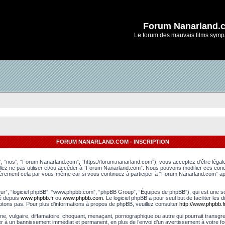
Forum Nanarland.
Le forum des mauvais films symp
FORUM NANARLAND.COM - INSCRIPTION
, “nos”, “Forum Nanarland.com”, “https://forum.nanarland.com”), vous acceptez d’être léga
uillez ne pas utiliser et/ou accéder à “Forum Nanarland.com”. Nous pouvons modifier ces con
lièrement cela par vous-même car si vous continuez à participer à “Forum Nanarland.com” apr
leur”, “logiciel phpBB”, “www.phpbb.com”, “phpBB Group”, “Équipes de phpBB”), qui est une sol
gé depuis
www.phpbb.fr
ou
www.phpbb.com
. Le logiciel phpBB a pour seul but de faciliter le
tons pas. Pour plus d’informations à propos de phpBB, veuillez consulter
http://www.phpbb.fr
e, vulgaire, diffamatoire, choquant, menaçant, pornographique ou autre qui pourrait transgr
er à un bannissement immédiat et permanent, en plus de l’envoi d’un avertissement à votre fo