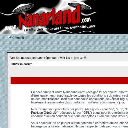
Connexion
Voir les messages sans réponses
|
Voir les sujets actifs
Index du forum
En accédant à “Forum Nanarland.com” (désigné ici par “nous”, “notre”
d’être légalement responsable de toutes les conditions suivantes, ve
de ces modifications, bien que nous vous conseillons de vérifier régu
légalement responsable des conditions modifiées et/ou mises à jour.
Nos forums sont propulsés par phpBB (désignés ici par “ils”, “eux”, “
Publique Générale
” (désignée ici par “GPL”) et qui peut être téléchar
conduite et/ou du contenu que nous acceptons et/ou que nous n’accep
Vous acceptez de ne publier aucun contenu à caractère abusif, obscèn
hébergé ou la loi internationale. Ne pas respecter cela peut vous men