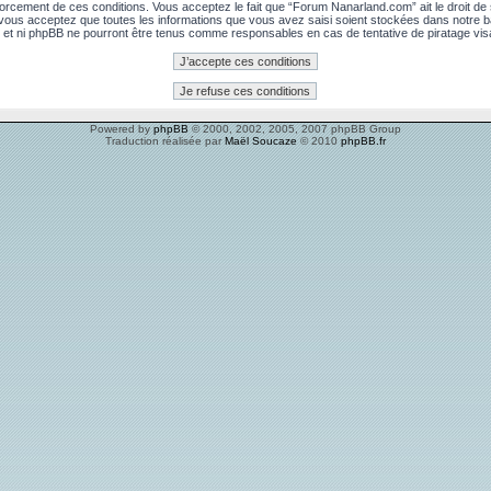
rcement de ces conditions. Vous acceptez le fait que “Forum Nanarland.com” ait le droit de su
, vous acceptez que toutes les informations que vous avez saisi soient stockées dans notre 
 et ni phpBB ne pourront être tenus comme responsables en cas de tentative de piratage vi
Powered by
phpBB
© 2000, 2002, 2005, 2007 phpBB Group
Traduction réalisée par
Maël Soucaze
© 2010
phpBB.fr