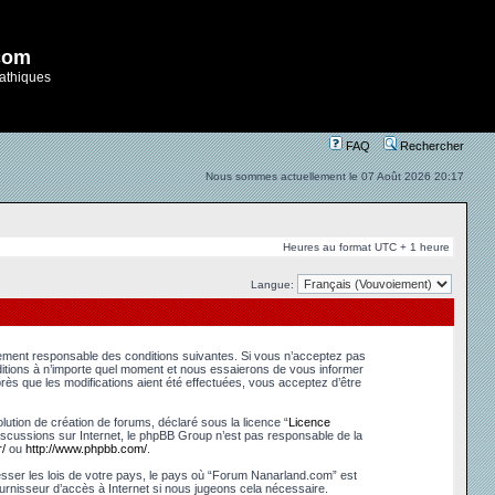
com
athiques
FAQ
Rechercher
Nous sommes actuellement le 07 Août 2026 20:17
Heures au format UTC + 1 heure
Langue:
lement responsable des conditions suivantes. Si vous n’acceptez pas
ditions à n’importe quel moment et nous essaierons de vous informer
ès que les modifications aient été effectuées, vous acceptez d’être
ution de création de forums, déclaré sous la licence “
Licence
s discussions sur Internet, le phpBB Group n’est pas responsable de la
/
ou
http://www.phpbb.com/
.
esser les lois de votre pays, le pays où “Forum Nanarland.com” est
urnisseur d’accès à Internet si nous jugeons cela nécessaire.