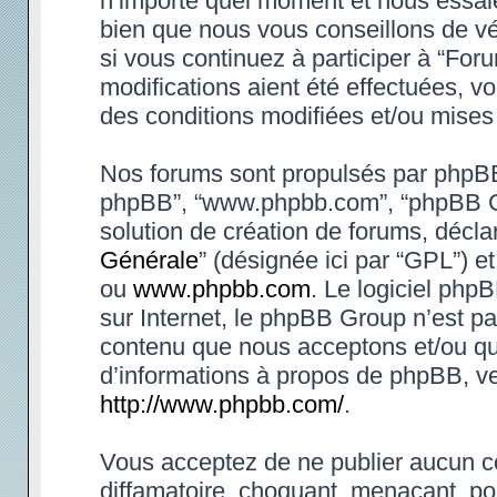
n’importe quel moment et nous essaie
bien que nous vous conseillons de vé
si vous continuez à participer à “Fo
modifications aient été effectuées, 
des conditions modifiées et/ou mises 
Nos forums sont propulsés par phpBB (d
phpBB”, “www.phpbb.com”, “phpBB Gr
solution de création de forums, déclar
Générale
” (désignée ici par “GPL”) e
ou
www.phpbb.com
. Le logiciel phpB
sur Internet, le phpBB Group n’est p
contenu que nous acceptons et/ou qu
d’informations à propos de phpBB, ve
http://www.phpbb.com/
.
Vous acceptez de ne publier aucun co
diffamatoire, choquant, menaçant, po