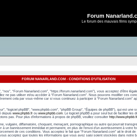
Forum Nanarland.
Le forum des mauvais films symp
FORUM NANARLAND.COM - CONDITIONS D’UTILISATION
, “nos”, “Forum Nanarland.com”, “https://forum.nanarland.com”), vous acceptez d’être léga
uillez ne pas utiliser et/ou accéder à “Forum Nanarland.com”. Nous pouvons modifier ces con
lièrement cela par vous-même car si vous continuez à participer à “Forum Nanarland.com” apr
leur”, “logiciel phpBB”, “www.phpbb.com”, “phpBB Group”, “Équipes de phpBB”), qui est une sol
gé depuis
www.phpbb.fr
ou
www.phpbb.com
. Le logiciel phpBB a pour seul but de faciliter le
tons pas. Pour plus d’informations à propos de phpBB, veuillez consulter
http://www.phpbb.fr
e, vulgaire, diffamatoire, choquant, menaçant, pornographique ou autre qui pourrait transgr
er à un bannissement immédiat et permanent, en plus de l’envoi d’un avertissement à votre fo
rcement de ces conditions. Vous acceptez le fait que “Forum Nanarland.com” ait le droit de su
, vous acceptez que toutes les informations que vous avez saisi soient stockées dans notre 