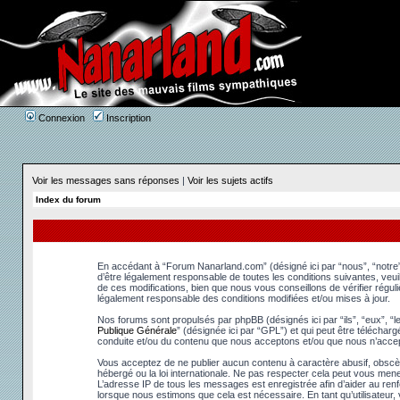
Connexion
Inscription
Voir les messages sans réponses
|
Voir les sujets actifs
Index du forum
En accédant à “Forum Nanarland.com” (désigné ici par “nous”, “notre”
d’être légalement responsable de toutes les conditions suivantes, ve
de ces modifications, bien que nous vous conseillons de vérifier régu
légalement responsable des conditions modifiées et/ou mises à jour.
Nos forums sont propulsés par phpBB (désignés ici par “ils”, “eux”, “
Publique Générale
” (désignée ici par “GPL”) et qui peut être téléchar
conduite et/ou du contenu que nous acceptons et/ou que nous n’accep
Vous acceptez de ne publier aucun contenu à caractère abusif, obscèn
hébergé ou la loi internationale. Ne pas respecter cela peut vous men
L’adresse IP de tous les messages est enregistrée afin d’aider au renfo
lorsque nous estimons que cela est nécessaire. En tant qu’utilisateur