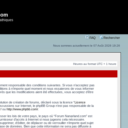
com
athiques
FAQ
Rechercher
Nous sommes actuellement le 07 Août 2026 19:26
Heures au format UTC + 1 heure
lement responsable des conditions suivantes. Si vous n’acceptez pas
ditions à n’importe quel moment et nous essaierons de vous informer
ès que les modifications aient été effectuées, vous acceptez d’être
ution de création de forums, déclaré sous la licence “
Licence
s discussions sur Internet, le phpBB Group n’est pas responsable de la
/
ou
http://www.phpbb.com/
.
esser les lois de votre pays, le pays où “Forum Nanarland.com” est
urnisseur d’accès à Internet si nous jugeons cela nécessaire.
pprimer, d’éditer, de déplacer ou de verrouiller n’importe quel sujet
base de données. Bien que cette information ne sera pas diffusée à