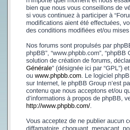
n’importe quel moment et nous essaie
bien que nous vous conseillons de vé
si vous continuez à participer à “Fo
modifications aient été effectuées, 
des conditions modifiées et/ou mises 
Nos forums sont propulsés par phpBB (d
phpBB”, “www.phpbb.com”, “phpBB Gr
solution de création de forums, déclar
Générale
” (désignée ici par “GPL”) e
ou
www.phpbb.com
. Le logiciel phpB
sur Internet, le phpBB Group n’est p
contenu que nous acceptons et/ou qu
d’informations à propos de phpBB, ve
http://www.phpbb.com/
.
Vous acceptez de ne publier aucun co
diffamatoire, choquant, menaçant, po