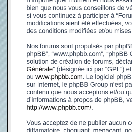
n’importe quel moment et nous essaie
bien que nous vous conseillons de vé
si vous continuez à participer à “Fo
modifications aient été effectuées, 
des conditions modifiées et/ou mises 
Nos forums sont propulsés par phpBB (d
phpBB”, “www.phpbb.com”, “phpBB Gr
solution de création de forums, déclar
Générale
” (désignée ici par “GPL”) e
ou
www.phpbb.com
. Le logiciel phpB
sur Internet, le phpBB Group n’est p
contenu que nous acceptons et/ou qu
d’informations à propos de phpBB, ve
http://www.phpbb.com/
.
Vous acceptez de ne publier aucun co
diffamatoire, choquant, menaçant, po