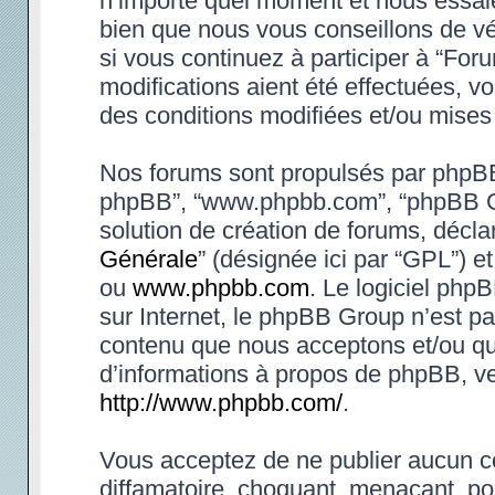
n’importe quel moment et nous essaie
bien que nous vous conseillons de vé
si vous continuez à participer à “Fo
modifications aient été effectuées, 
des conditions modifiées et/ou mises 
Nos forums sont propulsés par phpBB (d
phpBB”, “www.phpbb.com”, “phpBB Gr
solution de création de forums, déclar
Générale
” (désignée ici par “GPL”) e
ou
www.phpbb.com
. Le logiciel phpB
sur Internet, le phpBB Group n’est p
contenu que nous acceptons et/ou qu
d’informations à propos de phpBB, ve
http://www.phpbb.com/
.
Vous acceptez de ne publier aucun co
diffamatoire, choquant, menaçant, po