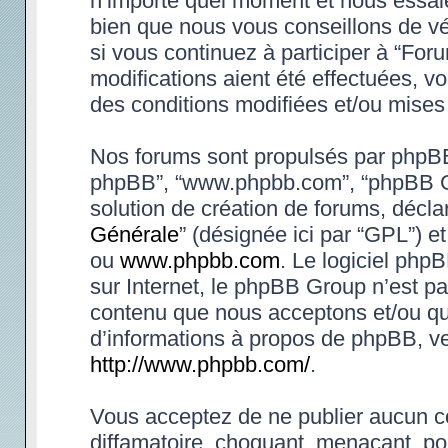
n’importe quel moment et nous essaie
bien que nous vous conseillons de vé
si vous continuez à participer à “Fo
modifications aient été effectuées, 
des conditions modifiées et/ou mises 
Nos forums sont propulsés par phpBB (d
phpBB”, “www.phpbb.com”, “phpBB Gr
solution de création de forums, déclar
Générale
” (désignée ici par “GPL”) e
ou
www.phpbb.com
. Le logiciel phpB
sur Internet, le phpBB Group n’est p
contenu que nous acceptons et/ou qu
d’informations à propos de phpBB, ve
http://www.phpbb.com/
.
Vous acceptez de ne publier aucun co
diffamatoire, choquant, menaçant, po