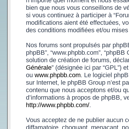
n’importe quel moment et nous essaie
bien que nous vous conseillons de vé
si vous continuez à participer à “Fo
modifications aient été effectuées, 
des conditions modifiées et/ou mises 
Nos forums sont propulsés par phpBB (d
phpBB”, “www.phpbb.com”, “phpBB Gr
solution de création de forums, déclar
Générale
” (désignée ici par “GPL”) e
ou
www.phpbb.com
. Le logiciel phpB
sur Internet, le phpBB Group n’est p
contenu que nous acceptons et/ou qu
d’informations à propos de phpBB, ve
http://www.phpbb.com/
.
Vous acceptez de ne publier aucun co
diffamatoire, choquant, menaçant, po