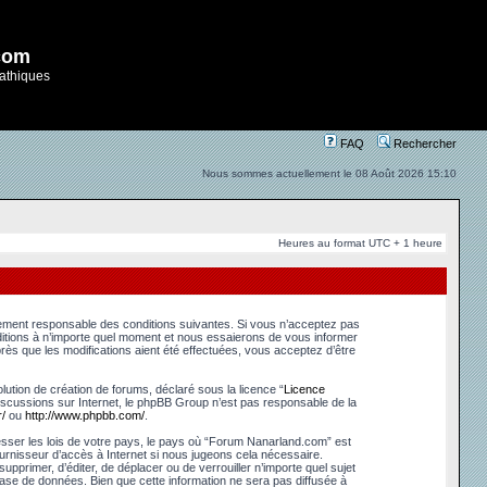
com
athiques
FAQ
Rechercher
Nous sommes actuellement le 08 Août 2026 15:10
Heures au format UTC + 1 heure
lement responsable des conditions suivantes. Si vous n’acceptez pas
ditions à n’importe quel moment et nous essaierons de vous informer
ès que les modifications aient été effectuées, vous acceptez d’être
ution de création de forums, déclaré sous la licence “
Licence
s discussions sur Internet, le phpBB Group n’est pas responsable de la
/
ou
http://www.phpbb.com/
.
esser les lois de votre pays, le pays où “Forum Nanarland.com” est
urnisseur d’accès à Internet si nous jugeons cela nécessaire.
pprimer, d’éditer, de déplacer ou de verrouiller n’importe quel sujet
base de données. Bien que cette information ne sera pas diffusée à