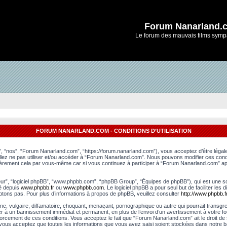
Forum Nanarland.
Le forum des mauvais films symp
FORUM NANARLAND.COM - CONDITIONS D’UTILISATION
, “nos”, “Forum Nanarland.com”, “https://forum.nanarland.com”), vous acceptez d’être léga
uillez ne pas utiliser et/ou accéder à “Forum Nanarland.com”. Nous pouvons modifier ces con
lièrement cela par vous-même car si vous continuez à participer à “Forum Nanarland.com” apr
leur”, “logiciel phpBB”, “www.phpbb.com”, “phpBB Group”, “Équipes de phpBB”), qui est une sol
gé depuis
www.phpbb.fr
ou
www.phpbb.com
. Le logiciel phpBB a pour seul but de faciliter le
tons pas. Pour plus d’informations à propos de phpBB, veuillez consulter
http://www.phpbb.fr
e, vulgaire, diffamatoire, choquant, menaçant, pornographique ou autre qui pourrait transgr
er à un bannissement immédiat et permanent, en plus de l’envoi d’un avertissement à votre fo
rcement de ces conditions. Vous acceptez le fait que “Forum Nanarland.com” ait le droit de su
, vous acceptez que toutes les informations que vous avez saisi soient stockées dans notre 