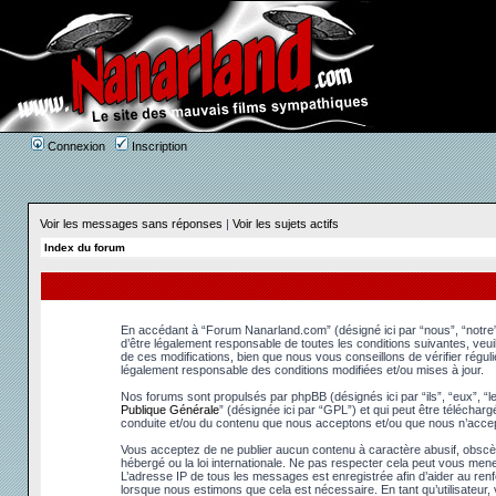
Connexion
Inscription
Voir les messages sans réponses
|
Voir les sujets actifs
Index du forum
En accédant à “Forum Nanarland.com” (désigné ici par “nous”, “notre”
d’être légalement responsable de toutes les conditions suivantes, ve
de ces modifications, bien que nous vous conseillons de vérifier régu
légalement responsable des conditions modifiées et/ou mises à jour.
Nos forums sont propulsés par phpBB (désignés ici par “ils”, “eux”, “
Publique Générale
” (désignée ici par “GPL”) et qui peut être téléchar
conduite et/ou du contenu que nous acceptons et/ou que nous n’accep
Vous acceptez de ne publier aucun contenu à caractère abusif, obscèn
hébergé ou la loi internationale. Ne pas respecter cela peut vous men
L’adresse IP de tous les messages est enregistrée afin d’aider au renfo
lorsque nous estimons que cela est nécessaire. En tant qu’utilisateur