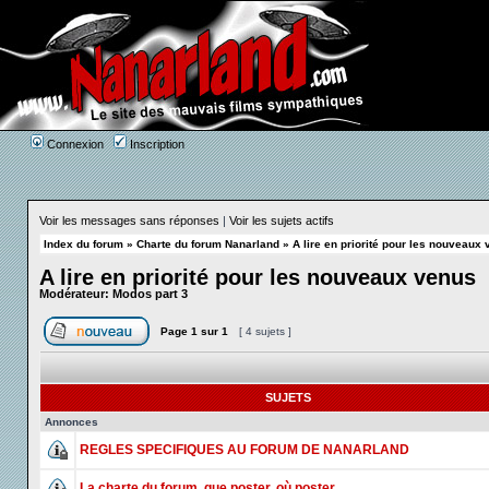
Connexion
Inscription
Voir les messages sans réponses
|
Voir les sujets actifs
Index du forum
»
Charte du forum Nanarland
»
A lire en priorité pour les nouveaux
A lire en priorité pour les nouveaux venus
Modérateur:
Modos part 3
Page
1
sur
1
[ 4 sujets ]
SUJETS
Annonces
REGLES SPECIFIQUES AU FORUM DE NANARLAND
La charte du forum, que poster, où poster...