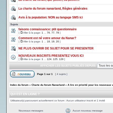
La charte du forum nanarland, Règles générales
Avis à la population: NON au langage SMS ici
Sujets
faisons connaissance: ptit questionnaire
[
Aller à la page:
1
...
76
,
77
,
78
]
Comment est né votre amour du Nanar?
[
Aller à la page:
1
...
18
,
19
,
20
]
NE PLUS OUVRIR DE SUJET POUR SE PRESENTER
NOUVEAUX INSCRITS PRESENTEZ VOUS ICI
[
Aller à la page:
1
...
124
,
125
,
126
]
AFFICHER LES SUJETS PUBLIÉS DEPUIS:
Page
1
sur
1
[ 4 sujets ]
Index du forum
»
Charte du forum Nanarland
»
A lire en priorité pour les nouveaux
QUI EST EN LIGNE ?
Utilisateur(s) parcourant actuellement ce forum : Aucun utilisateur inscrit et 1 invité
Nouveaux messages
Aucun nouveau message