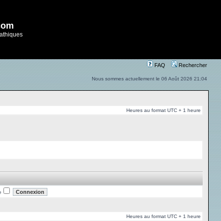
com
athiques
FAQ
Rechercher
Nous sommes actuellement le 06 Août 2026 21:04
Heures au format UTC + 1 heure
e
Heures au format UTC + 1 heure