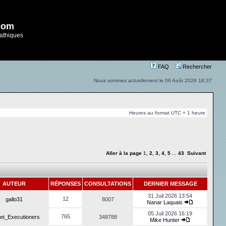
com
athiques
FAQ
Rechercher
Nous sommes actuellement le 06 Août 2026 18:37
Heures au format UTC + 1 heure
Aller à la page
1
,
2
,
3
,
4
,
5
...
43
Suivant
AUTEUR
RÉPONSES
CONSULTATIONS
DERNIER MESSAGE
31 Juil 2026 13:54
12
gallo31
8007
Nanar Laquais
05 Juil 2026 16:19
765
et_Executioners
348788
Mike Hunter