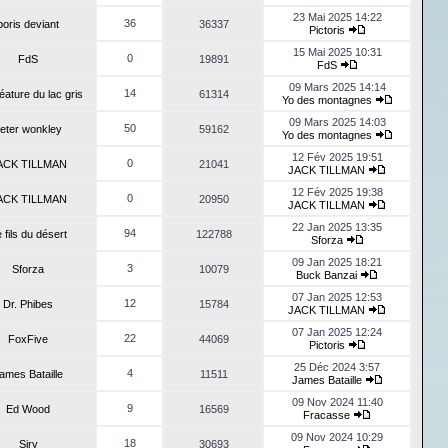
23 Mai 2025 14:22
36
boris deviant
36337
Pictoris
15 Mai 2025 10:31
0
FdS
19891
FdS
09 Mars 2025 14:14
14
éature du lac gris
61314
Yo des montagnes
09 Mars 2025 14:03
50
eter wonkley
59162
Yo des montagnes
12 Fév 2025 19:51
0
ACK TILLMAN
21041
JACK TILLMAN
12 Fév 2025 19:38
0
ACK TILLMAN
20950
JACK TILLMAN
22 Jan 2025 13:35
94
 fils du désert
122788
Sforza
09 Jan 2025 18:21
3
Sforza
10079
Buck Banzai
07 Jan 2025 12:53
12
Dr. Phibes
15784
JACK TILLMAN
07 Jan 2025 12:24
22
FoxFive
44069
Pictoris
25 Déc 2024 3:57
4
ames Bataille
11511
James Bataille
09 Nov 2024 11:40
9
Ed Wood
16569
Fracasse
09 Nov 2024 10:29
18
Siry
30693