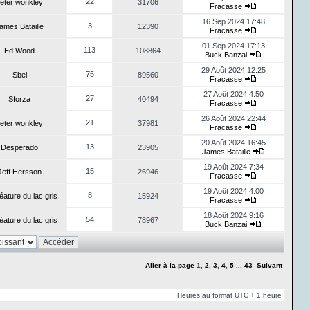
22
eter wonkley
31706
Fracasse
16 Sep 2024 17:48
3
ames Bataille
12390
Fracasse
01 Sep 2024 17:13
113
Ed Wood
108864
Buck Banzai
29 Août 2024 12:25
75
Sbel
89560
Fracasse
27 Août 2024 4:50
27
Sforza
40494
Fracasse
26 Août 2024 22:44
21
eter wonkley
37981
Fracasse
20 Août 2024 16:45
13
Desperado
23905
James Bataille
19 Août 2024 7:34
15
Jeff Hersson
26946
Fracasse
19 Août 2024 4:00
8
éature du lac gris
15924
Fracasse
18 Août 2024 9:16
54
éature du lac gris
78967
Buck Banzai
Aller à la page
1
,
2
,
3
,
4
,
5
...
43
Suivant
Heures au format UTC + 1 heure