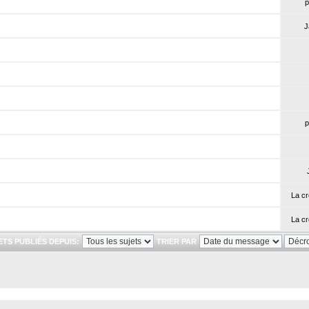
p
J
p
La cr
La cr
ETS PUBLIÉS DEPUIS:
TRIER PAR