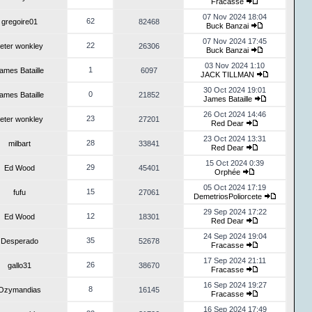
Fracasse
07 Nov 2024 18:04
62
gregoire01
82468
Buck Banzai
07 Nov 2024 17:45
22
eter wonkley
26306
Buck Banzai
03 Nov 2024 1:10
1
ames Bataille
6097
JACK TILLMAN
30 Oct 2024 19:01
0
ames Bataille
21852
James Bataille
26 Oct 2024 14:46
23
eter wonkley
27201
Red Dear
23 Oct 2024 13:31
28
milbart
33841
Red Dear
15 Oct 2024 0:39
29
Ed Wood
45401
Orphée
05 Oct 2024 17:19
15
fufu
27061
DemetriosPoliorcete
29 Sep 2024 17:22
12
Ed Wood
18301
Red Dear
24 Sep 2024 19:04
35
Desperado
52678
Fracasse
17 Sep 2024 21:11
26
gallo31
38670
Fracasse
16 Sep 2024 19:27
8
Ozymandias
16145
Fracasse
16 Sep 2024 17:49