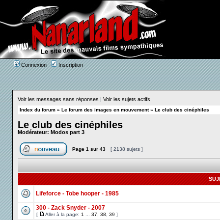
Connexion
Inscription
Voir les messages sans réponses
|
Voir les sujets actifs
Index du forum
»
Le forum des images en mouvement
»
Le club des cinéphiles
Le club des cinéphiles
Modérateur:
Modos part 3
Page
1
sur
43
[ 2138 sujets ]
SUJ
Lifeforce - Tobe hooper - 1985
300 - Zack Snyder - 2007
[
Aller à la page:
1
...
37
,
38
,
39
]