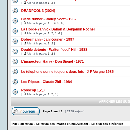
[
Aller à la page:
1
,
2
]
DEADPOOL 3 (2024)
Blade runner - Ridley Scott - 1982
[
Aller à la page:
1
...
4
,
5
,
6
]
La Horde-Yannick Dahan & Benjamin Rocher
[
Aller à la page:
1
,
2
,
3
,
4
]
Dobermann - Jan Kounen - 1997
[
Aller à la page:
1
,
2
]
Double detente - Walter "god" Hill - 1988
[
Aller à la page:
1
,
2
]
L'inspecteur Harry - Don Siegel - 1971
Le téléphone sonne toujours deux fois - J-P Vergne 1985
Les Ripoux - Claude Zidi - 1984
Robocop 1,2,3
[
Aller à la page:
1
,
2
,
3
]
AFFICHER LES SUJ
Page
1
sur
43
[ 2138 sujets ]
Index du forum
»
Le forum des images en mouvement
»
Le club des cinéphiles