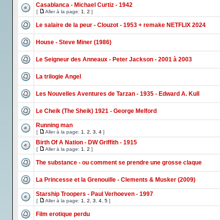
Casablanca - Michael Curtiz - 1942
[
Aller à la page:
1
,
2
]
Le salaire de la peur - Clouzot - 1953 + remake NETFLIX 2024
House - Steve Miner (1986)
Le Seigneur des Anneaux - Peter Jackson - 2001 à 2003
La trilogie Angel
Les Nouvelles Aventures de Tarzan - 1935 - Edward A. Kull
Le Cheik (The Sheik) 1921 - George Melford
Running man
[
Aller à la page:
1
,
2
,
3
,
4
]
Birth Of A Nation - DW Griffith - 1915
[
Aller à la page:
1
,
2
]
The substance - ou comment se prendre une grosse claque
La Princesse et la Grenouille - Clements & Musker (2009)
Starship Troopers - Paul Verhoeven - 1997
[
Aller à la page:
1
,
2
,
3
,
4
,
5
]
Film erotique perdu