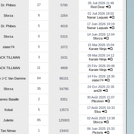
05 Juil 2026 11:48
27
Dr. Phibes
5790
Red Dear
01 Juil 2026 18:02
8
Sforza
1054
Nanar Laquais
17 Juin 2026 19:19
5
Dr. Phibes
4018
Nanar Laquais
14 Juin 2026 12:04
0
Sforza
5315
Sforza
15 Mai 2026 15:04
5
slater74
1072
Karate Ninja
09 Mai 2026 14:12
3
ACK TILLMAN
1631
Karate Ninja
20 Fév 2026 20:48
11
ACK TILLMAN
4808
Karate Ninja
14 Fév 2026 18:30
64
de J-C Van Damme
86151
slater74
24 Oct 2025 22:35
35
Sforza
54795
ant28
30 Août 2025 11:07
2
ames Bataille
8351
Plissken
17 Août 2025 10:32
5
Kobal
13573
Elsa
02 Août 2025 13:38
85
Juliette
125903
Sforza
06 Juin 2025 15:33
1
Tan Nimac
23443
Pictoris