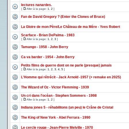
lectures nanardes.
[
Aller à la page:
1
,
2
]
Fan de David Gregory ? (Enter the Clones of Bruce)
La Gloire de mon Père/Le Château de ma Mère - Yves Robert
Scarface - Brian DePalma - 1983
[
Aller à la page:
1
,
2
,
3
]
Tamango - 1958 - John Berry
Ca va barder - 1954 - John Berry
Petits films de guerre dont on ne parle (presque) jamais
[
Aller à la page:
1
,
2
,
3
,
4
,
5
]
L'Homme qui rétrécit - Jack Arnold -1957 (+ remake en 2025)
The Wizard of Oz - Victor Flemming - 1939
Un cri dans l'océan - Stephen Sommers - 1998
[
Aller à la page:
1
,
2
]
Indiana jones 5 - réhabilitons (un peu) le Crâne de Cristal
The King of New York - Abel Ferrara - 1990
Le cercle rouge - Jean-Pierre Melville - 1970