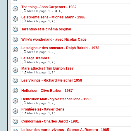
The thing - John Carpenter - 1982
[
Aller à la page:
1
,
2
,
3
,
4
]
Le sixieme sens - Michael Mann - 1986
[
Aller à la page:
1
,
2
]
Tarentino et le cinéma original
Willy's wonderland - avec Nicolas Cage
Le seigneur des anneaux - Ralph Bakshi - 1978
[
Aller à la page:
1
,
2
]
La saga Tremors
[
Aller à la page:
1
,
2
]
Mars attacks ! Tim Burton 1997
[
Aller à la page:
1
,
2
]
Les Vikings - Richard Fleischer 1958
Hellraiser - Clive Barker - 1987
Demolition Man - Sylvester Stallone - 1993
[
Aller à la page:
1
,
2
]
Frontière(s) - Xavier Gens
[
Aller à la page:
1
,
2
]
Condorman - Charles Jarott - 1981
Le jour des morts-vivants - George A. Romero - 1985