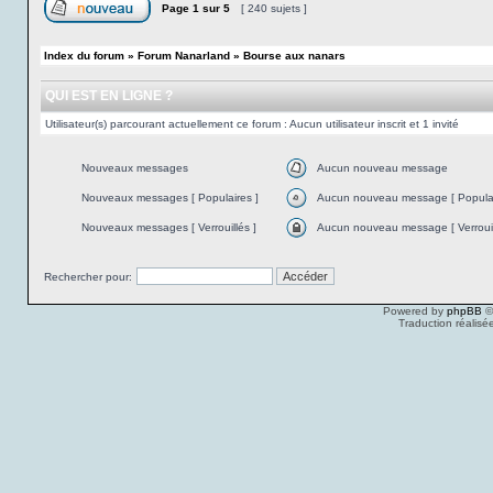
Page
1
sur
5
[ 240 sujets ]
Index du forum
»
Forum Nanarland
»
Bourse aux nanars
QUI EST EN LIGNE ?
Utilisateur(s) parcourant actuellement ce forum : Aucun utilisateur inscrit et 1 invité
Nouveaux messages
Aucun nouveau message
Nouveaux messages [ Populaires ]
Aucun nouveau message [ Populai
Nouveaux messages [ Verrouillés ]
Aucun nouveau message [ Verrouil
Rechercher pour:
Powered by
phpBB
©
Traduction réalisé