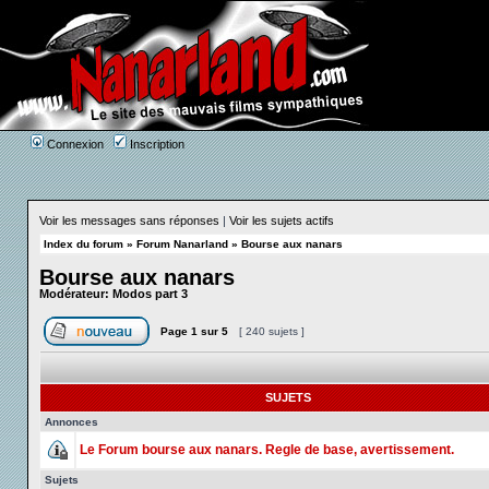
Connexion
Inscription
Voir les messages sans réponses
|
Voir les sujets actifs
Index du forum
»
Forum Nanarland
»
Bourse aux nanars
Bourse aux nanars
Modérateur:
Modos part 3
Page
1
sur
5
[ 240 sujets ]
SUJETS
Annonces
Le Forum bourse aux nanars. Regle de base, avertissement.
Sujets