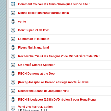
Comment trouver les films chroniqués sur ce site :
Donne collection nanar surtout ninja !
vente
Don: Super lot de DVD
La maman et la putain
Flyers Nuit Nanarland
Recherche "Salut les frangines" de Michel Gérard de 1975
On a volé Charlie Spencer
RECH Demons at the Door
[Rech] Joesph Lai, Parano et Piège mortel à Hawai
Recherche Scans de Jaquettes VHS
RECH Bloodsport (1988) DVD région 3 pour Hong Kong
Vend vhs horreur/ action
[
Aller à la page:
1
,
2
]