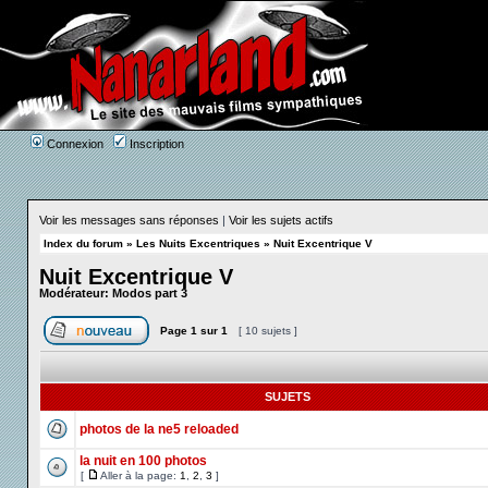
Connexion
Inscription
Voir les messages sans réponses
|
Voir les sujets actifs
Index du forum
»
Les Nuits Excentriques
»
Nuit Excentrique V
Nuit Excentrique V
Modérateur:
Modos part 3
Page
1
sur
1
[ 10 sujets ]
SUJETS
photos de la ne5 reloaded
la nuit en 100 photos
[
Aller à la page:
1
,
2
,
3
]