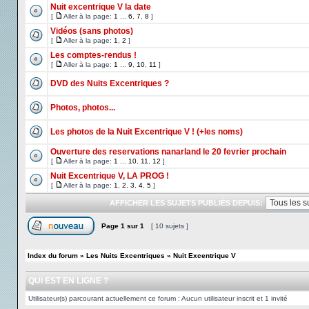
Nuit excentrique V la date
[
Aller à la page:
1
...
6
,
7
,
8
]
Vidéos (sans photos)
[
Aller à la page:
1
,
2
]
Les comptes-rendus !
[
Aller à la page:
1
...
9
,
10
,
11
]
DVD des Nuits Excentriques ?
Photos, photos...
Les photos de la Nuit Excentrique V ! (+les noms)
Ouverture des reservations nanarland le 20 fevrier prochain
[
Aller à la page:
1
...
10
,
11
,
12
]
Nuit Excentrique V, LA PROG !
[
Aller à la page:
1
,
2
,
3
,
4
,
5
]
AFFICHER LES SUJETS PUBLIÉS DEPUIS:
Page
1
sur
1
[ 10 sujets ]
Index du forum
»
Les Nuits Excentriques
»
Nuit Excentrique V
QUI EST EN LIGNE ?
Utilisateur(s) parcourant actuellement ce forum : Aucun utilisateur inscrit et 1 invité