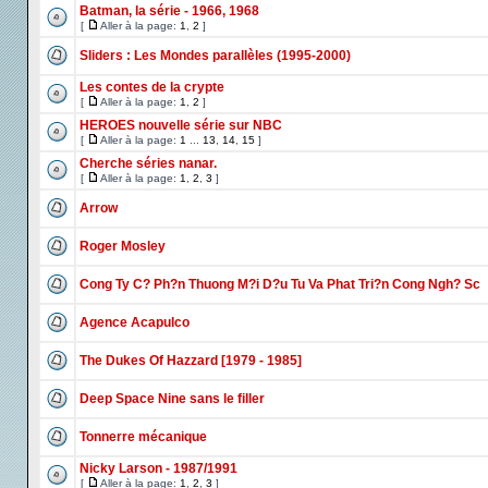
Batman, la série - 1966, 1968
[
Aller à la page:
1
,
2
]
Sliders : Les Mondes parallèles (1995-2000)
Les contes de la crypte
[
Aller à la page:
1
,
2
]
HEROES nouvelle série sur NBC
[
Aller à la page:
1
...
13
,
14
,
15
]
Cherche séries nanar.
[
Aller à la page:
1
,
2
,
3
]
Arrow
Roger Mosley
Cong Ty C? Ph?n Thuong M?i D?u Tu Va Phat Tri?n Cong Ngh? Sc
Agence Acapulco
The Dukes Of Hazzard [1979 - 1985]
Deep Space Nine sans le filler
Tonnerre mécanique
Nicky Larson - 1987/1991
[
Aller à la page:
1
,
2
,
3
]