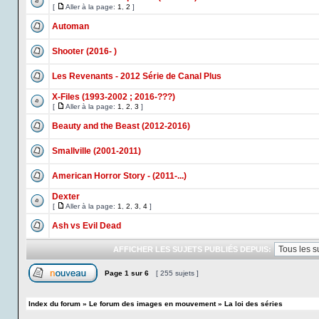
[
Aller à la page:
1
,
2
]
Automan
Shooter (2016- )
Les Revenants - 2012 Série de Canal Plus
X-Files (1993-2002 ; 2016-???)
[
Aller à la page:
1
,
2
,
3
]
Beauty and the Beast (2012-2016)
Smallville (2001-2011)
American Horror Story - (2011-...)
Dexter
[
Aller à la page:
1
,
2
,
3
,
4
]
Ash vs Evil Dead
AFFICHER LES SUJETS PUBLIÉS DEPUIS:
Page
1
sur
6
[ 255 sujets ]
Index du forum
»
Le forum des images en mouvement
»
La loi des séries