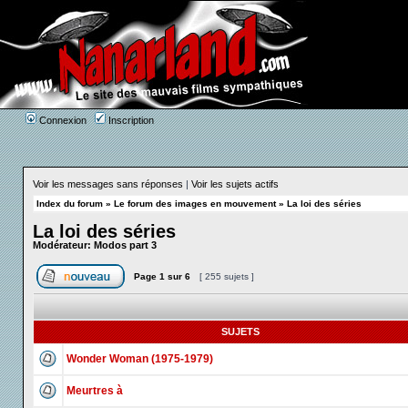
Connexion
Inscription
Voir les messages sans réponses
|
Voir les sujets actifs
Index du forum
»
Le forum des images en mouvement
»
La loi des séries
La loi des séries
Modérateur:
Modos part 3
Page
1
sur
6
[ 255 sujets ]
SUJETS
Wonder Woman (1975-1979)
Meurtres à