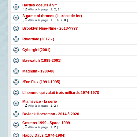
Hartley coeurs à vif
[
Aller à la page:
1
,
2
,
3
]
A game of thrones (le trône de fer)
[
Aller à la page:
1
...
6
,
7
,
8
]
Brooklyn Nine-Nine - 2013-????
Riverdale (2017 - )
Cybergirl (2001)
Baywatch (1989-2001)
Magnum - 1980-88
Æon Flux (1991-1995)
L'homme qui valait trois milliards 1974-1978
Miami vice - la serie
[
Aller à la page:
1
,
2
]
BoJack Horseman - 2014 à 2020
Cosmos 1999 - Space 1999
[
Aller à la page:
1
,
2
]
Happy Days (1974-1984)