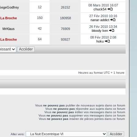
08 Mars 2010 16:07
12
GegeGodfrey
26152
chuck54
27 Fév 2010 10:16
150
La Broche
180958
nanar-addict
26 Fév 2010 13:34
42
MrKlaus
76909
bloody ken
08 Fév 2010 2:08
64
La Broche
93927
hoku
Heures au format UTC + 1 heure
Vous
ne pouvez pas
publier de nouveaux sujets dans ce forum
Vous
ne pouvez pas
répondre aux sujets dans ce forum
Vous
ne pouvez pas
éditer vos messages dans ce forum
Vous
ne pouvez pas
supprimer vos messages dans ce forum
Vous
ne pouvez pas
insérer de pièces jointes dans ce forum
Aller vers: