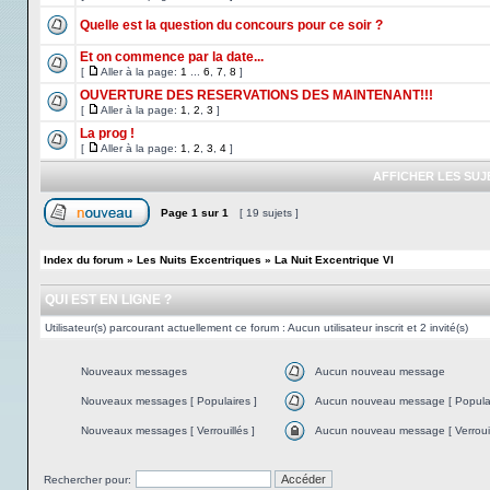
Quelle est la question du concours pour ce soir ?
Et on commence par la date...
[
Aller à la page:
1
...
6
,
7
,
8
]
OUVERTURE DES RESERVATIONS DES MAINTENANT!!!
[
Aller à la page:
1
,
2
,
3
]
La prog !
[
Aller à la page:
1
,
2
,
3
,
4
]
AFFICHER LES SUJ
Page
1
sur
1
[ 19 sujets ]
Index du forum
»
Les Nuits Excentriques
»
La Nuit Excentrique VI
QUI EST EN LIGNE ?
Utilisateur(s) parcourant actuellement ce forum : Aucun utilisateur inscrit et 2 invité(s)
Nouveaux messages
Aucun nouveau message
Nouveaux messages [ Populaires ]
Aucun nouveau message [ Populai
Nouveaux messages [ Verrouillés ]
Aucun nouveau message [ Verrouil
Rechercher pour: