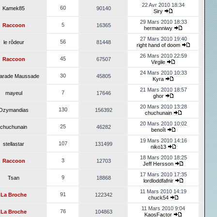
22 Avr 2010 18:34
60
Kamek85
90140
Siry
29 Mars 2010 18:33
5
Raccoon
16365
hermanniwy
27 Mars 2010 19:40
56
le rôdeur
81448
right hand of doom
26 Mars 2010 22:59
45
Raccoon
67507
Virgile
24 Mars 2010 10:33
30
arade Maussade
45805
Kyra
21 Mars 2010 18:57
7
mayeul
17646
ghor
20 Mars 2010 13:28
130
Ozymandias
156392
chuchunain
20 Mars 2010 10:02
25
chuchunain
46282
benoît
19 Mars 2010 14:16
107
stellastar
131499
niko13
18 Mars 2010 18:25
3
Raccoon
12703
Jeff Hersson
17 Mars 2010 17:35
9
Tsan
18868
lordloddfafnir
11 Mars 2010 14:19
91
La Broche
122342
chuck54
11 Mars 2010 9:04
76
La Broche
104863
KaosFactor