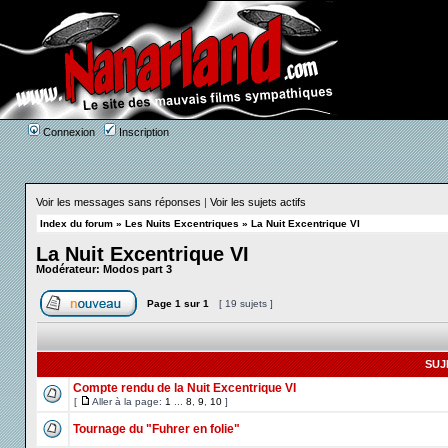
Connexion
Inscription
Voir les messages sans réponses
|
Voir les sujets actifs
Index du forum
»
Les Nuits Excentriques
»
La Nuit Excentrique VI
La Nuit Excentrique VI
Modérateur:
Modos part 3
Page
1
sur
1
[ 19 sujets ]
SUJ
Compte rendu de la Nuit Excentrique VI
[
Aller à la page:
1
...
8
,
9
,
10
]
Tournage du "Fuhrer en folie"