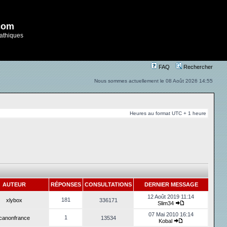
com
athiques
FAQ
Rechercher
Nous sommes actuellement le 08 Août 2026 14:55
Heures au format UTC + 1 heure
AUTEUR
RÉPONSES
CONSULTATIONS
DERNIER MESSAGE
12 Août 2019 11:14
181
xlybox
336171
Slim34
07 Mai 2010 16:14
1
canonfrance
13534
Kobal