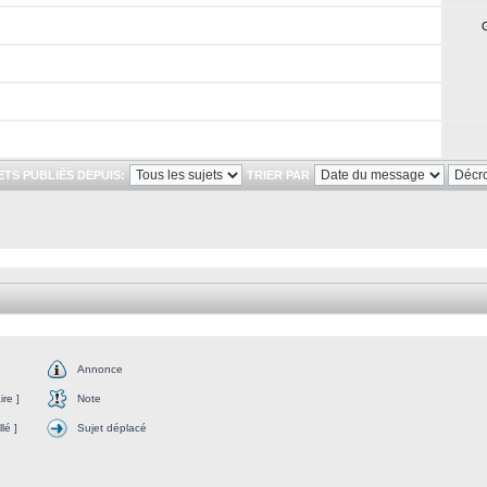
ETS PUBLIÉS DEPUIS:
TRIER PAR
Annonce
re ]
Note
lé ]
Sujet déplacé