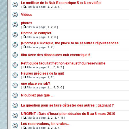
Le meilleur de la Nuit Excentrique 5 et 6 en vidéo!
[
Aller à la page:
1
,
2
,
3
,
4
]
Vidéos
photos
[
Aller à la page:
1
,
2
,
3
]
Photos, le complet
[
Aller à la page:
1
,
2
,
3
]
(Photos)Le Kiosque, the place to be et autres réjouissances.
[
Aller à la page:
1
,
2
]
film avec des dinosaures nuit exentrique 6
Petit guide facultatif et non exhaustif du reservisme
[
Aller à la page:
1
...
5
,
6
,
7
]
Heures précises de la nuit
[
Aller à la page:
1
,
2
]
une place en rab?
[
Aller à la page:
1
...
4
,
5
,
6
]
N'oubliez pas que ...
La question pour se faire détester des autres : gagnant ?
URGENT : Date d'inscription décalée du 5 au 8 mars 2010
[
Aller à la page:
1
,
2
,
3
,
4
,
5
]
Les reservations, les vraies...
[
Aller à la page:
1
,
2
,
3
,
4
]