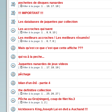
pochettes de disques nanardes
[
Aller à la page:
1
...
16
,
17
,
18
]
!!! IMPORTANT !!!
Les databases de jaquettes par collection
Les accroches qui tuent
[
Aller à la page:
1
...
8
,
9
,
10
]
Les meilleurs accroches ! Les meilleurs résumés!
[
Aller à la page:
1
...
6
,
7
,
8
]
Mais qu'est ce que c'est que cette affiche ???
qui va à la peche...
Jaquettes nanardes de jeux videos
[
Aller à la page:
1
...
17
,
18
,
19
]
pêchage
bilan d'un été - partie 4
the definitive collection
[
Aller à la page:
1
...
25
,
26
,
27
]
Pêche au Gro(ningen), coup de filet No.3
[
Aller à la page:
1
,
2
]
kickboxers King,Joseph Lai en dvd a Auchand !!!