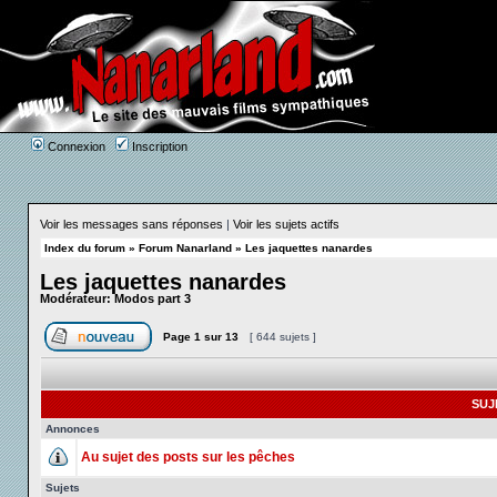
Connexion
Inscription
Voir les messages sans réponses
|
Voir les sujets actifs
Index du forum
»
Forum Nanarland
»
Les jaquettes nanardes
Les jaquettes nanardes
Modérateur:
Modos part 3
Page
1
sur
13
[ 644 sujets ]
SUJ
Annonces
Au sujet des posts sur les pêches
Sujets