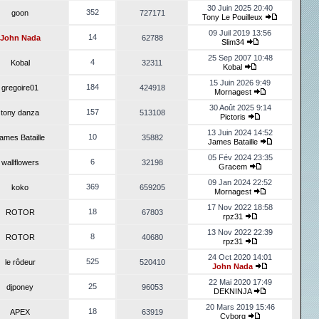
30 Juin 2025 20:40
352
goon
727171
Tony Le Pouilleux
09 Juil 2019 13:56
14
John Nada
62788
Slim34
25 Sep 2007 10:48
4
Kobal
32311
Kobal
15 Juin 2026 9:49
184
gregoire01
424918
Mornagest
30 Août 2025 9:14
157
tony danza
513108
Pictoris
13 Juin 2024 14:52
10
ames Bataille
35882
James Bataille
05 Fév 2024 23:35
6
wallflowers
32198
Gracem
09 Jan 2024 22:52
369
koko
659205
Mornagest
17 Nov 2022 18:58
18
ROTOR
67803
rpz31
13 Nov 2022 22:39
8
ROTOR
40680
rpz31
24 Oct 2020 14:01
525
le rôdeur
520410
John Nada
22 Mai 2020 17:49
25
djponey
96053
DEKNINJA
20 Mars 2019 15:46
18
APEX
63919
Cyborg