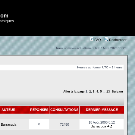
com
athiques
FAQ
Rechercher
Nous sommes actuellement le 07 Août 2026 21:26
Heures au format UTC + 1 heure
Aller à la page
1
,
2
,
3
,
4
,
5
...
13
Suivant
AUTEUR
RÉPONSES
CONSULTATIONS
DERNIER MESSAGE
18 Août 2006 8:12
0
Barracuda
72450
Barracuda