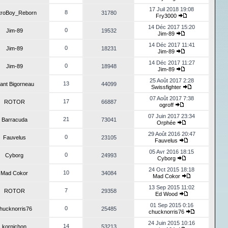
17 Juil 2018 19:08
8
troBoy_Reborn
31780
Fry3000
14 Déc 2017 15:20
0
Jim-89
19532
Jim-89
14 Déc 2017 11:41
0
Jim-89
18231
Jim-89
14 Déc 2017 11:27
0
Jim-89
18948
Jim-89
25 Août 2017 2:28
13
ant Bigorneau
44099
Swissfighter
07 Août 2017 7:38
17
ROTOR
66887
ogroff
07 Juin 2017 23:34
21
Barracuda
73041
Orphée
29 Août 2016 20:47
0
Fauvelus
23105
Fauvelus
05 Avr 2016 18:15
0
Cyborg
24993
Cyborg
24 Oct 2015 18:18
10
Mad Cokor
34084
Mad Cokor
13 Sep 2015 11:02
7
ROTOR
29358
Ed Wood
01 Sep 2015 0:16
0
hucknorris76
25485
chucknorris76
24 Juin 2015 10:16
14
kornichon
53213