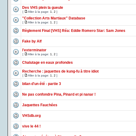
Des VHS plein la gueule
[
Aller à la page:
1
,
2
]
"Collection Arts Martiaux" Database
[
Aller à la page:
1
,
2
]
Règlement Final [VHS] Réa: Eddie Romero Star: Sam Jones
Fake by Alf
l'exterminator
[
Aller à la page:
1
,
2
]
Chalutage en eaux profondes
Recherche : jaquettes de kung-fu à titre idiot
[
Aller à la page:
1
,
2
]
bilan d'un été - partie 3
Ne pas confondre Pina, Pinard et pi nanar !
Jaquettes Fauchées
VHSdb.org
vive le 44 !