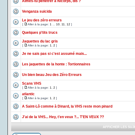
Aimes-tu pénétrer à Nicorps, dis ?
Venganza suicida
Le jeu des zéro erreurs
[
Aller à la page:
1
...
10
,
11
,
12
]
Quelques p'tits trucs
Jaquettes du lac gris
[
Aller à la page:
1
,
2
]
Je ne sais pas si c'est assumé mais...
Les jaquettes de la honte : Tortionnaires
Un bien beau Jeu des Zéro Erreurs
Scans VHS
[
Aller à la page:
1
,
2
]
atlantic
[
Aller à la page:
1
,
2
]
A Saint-Lô comme à Dinard, la VHS reste mon pinard
J'ai de la VHS... Hey, t'en veux ?... T'EN VEUX ??
AFFICHER LES SUJ