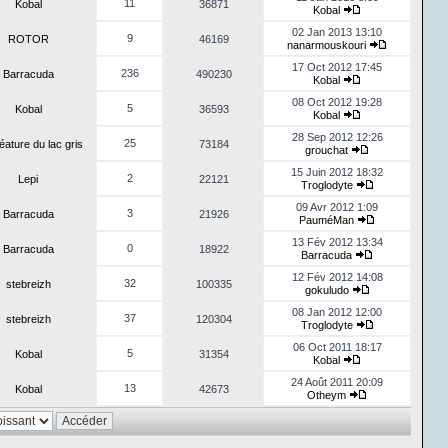
11
Kobal
36871
Kobal
02 Jan 2013 13:10
9
ROTOR
46169
nanarmouskouri
17 Oct 2012 17:45
236
Barracuda
490230
Kobal
08 Oct 2012 19:28
5
Kobal
36593
Kobal
28 Sep 2012 12:26
25
éature du lac gris
73184
grouchat
15 Juin 2012 18:32
2
Lepi
22121
Troglodyte
09 Avr 2012 1:09
3
Barracuda
21926
PauméMan
13 Fév 2012 13:34
0
Barracuda
18922
Barracuda
12 Fév 2012 14:08
32
stebreizh
100335
gokuludo
08 Jan 2012 12:00
37
stebreizh
120304
Troglodyte
06 Oct 2011 18:17
5
Kobal
31354
Kobal
24 Août 2011 20:09
13
Kobal
42673
Otheym