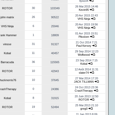
tiya104
26 Mai 2015 14:46
30
ROTOR
103349
Kevin95
20 Avr 2015 22:43
26
john matrix
90522
VHS Ninja
20 Avr 2015 19:56
6
VHS Ninja
25946
VHS Ninja
01 Avr 2015 15:51
1
rank Hammer
18809
Plissken
21 Oct 2014 7:21
31
vinsse
91327
Paul Kersey
29 Sep 2014 12:23
11
Kobal
40457
Wolfwood
23 Sep 2014 7:15
36
Barracuda
115565
Kobal
12 Août 2014 11:31
10
ROTOR
42943
slater74
27 Mai 2014 17:20
10
hucknorris76
37645
JACK TILLMAN
24 Oct 2013 23:36
0
rashTherapy
24386
CrashTherapy
20 Juin 2013 12:50
8
Kobal
31915
ROTOR
25 Mai 2013 21:10
19
ROTOR
52494
greg0
11 Jan 2013 8:09