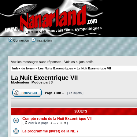
Connexion
Inscription
Voir les messages sans réponses
|
Voir les sujets actifs
Index du forum
»
Les Nuits Excentriques
»
La Nuit Excentrique VII
La Nuit Excentrique VII
Modérateur:
Modos part 3
Page
1
sur
1
[ 15 sujets ]
SUJETS
Compte rendu de la Nuit Excentrique VII
[
Aller à la page:
1
...
7
,
8
,
9
]
Le programme (livret) de la NE 7