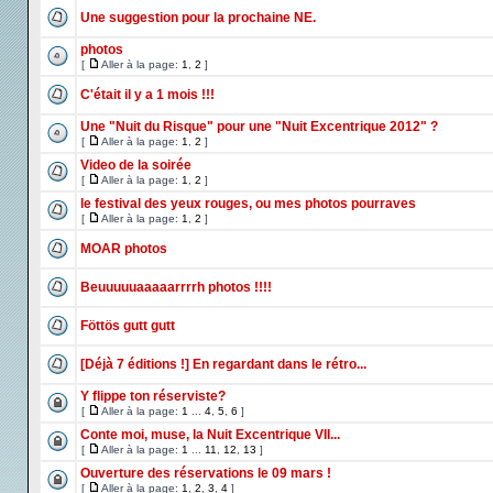
Une suggestion pour la prochaine NE.
photos
[
Aller à la page:
1
,
2
]
C'était il y a 1 mois !!!
Une "Nuit du Risque" pour une "Nuit Excentrique 2012" ?
[
Aller à la page:
1
,
2
]
Video de la soirée
[
Aller à la page:
1
,
2
]
le festival des yeux rouges, ou mes photos pourraves
[
Aller à la page:
1
,
2
]
MOAR photos
Beuuuuuaaaaarrrrh photos !!!!
Föttös gutt gutt
[Déjà 7 éditions !] En regardant dans le rétro...
Y flippe ton réserviste?
[
Aller à la page:
1
...
4
,
5
,
6
]
Conte moi, muse, la Nuit Excentrique VII...
[
Aller à la page:
1
...
11
,
12
,
13
]
Ouverture des réservations le 09 mars !
[
Aller à la page:
1
,
2
,
3
,
4
]