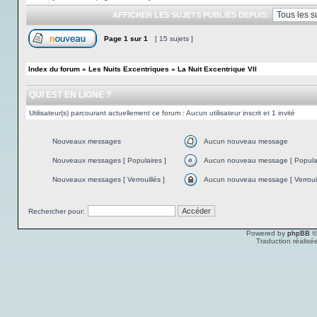
AFFICHER LES SUJETS PUBLIÉS DEPUIS:
Page
1
sur
1
[ 15 sujets ]
Index du forum
»
Les Nuits Excentriques
»
La Nuit Excentrique VII
QUI EST EN LIGNE ?
Utilisateur(s) parcourant actuellement ce forum : Aucun utilisateur inscrit et 1 invité
Nouveaux messages
Aucun nouveau message
Nouveaux messages [ Populaires ]
Aucun nouveau message [ Populai
Nouveaux messages [ Verrouillés ]
Aucun nouveau message [ Verrouil
Rechercher pour:
Powered by
phpBB
©
Traduction réalisé