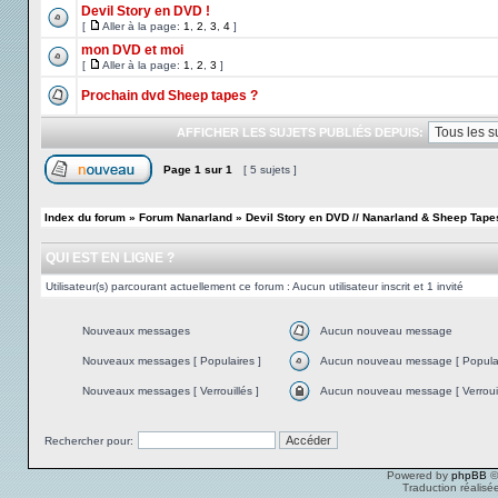
Devil Story en DVD !
[
Aller à la page:
1
,
2
,
3
,
4
]
mon DVD et moi
[
Aller à la page:
1
,
2
,
3
]
Prochain dvd Sheep tapes ?
AFFICHER LES SUJETS PUBLIÉS DEPUIS:
Page
1
sur
1
[ 5 sujets ]
Index du forum
»
Forum Nanarland
»
Devil Story en DVD // Nanarland & Sheep Tape
QUI EST EN LIGNE ?
Utilisateur(s) parcourant actuellement ce forum : Aucun utilisateur inscrit et 1 invité
Nouveaux messages
Aucun nouveau message
Nouveaux messages [ Populaires ]
Aucun nouveau message [ Populai
Nouveaux messages [ Verrouillés ]
Aucun nouveau message [ Verrouil
Rechercher pour:
Powered by
phpBB
©
Traduction réalisé