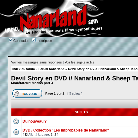
Connexion
Inscription
Voir les messages sans réponses
|
Voir les sujets actifs
Index du forum
»
Forum Nanarland
»
Devil Story en DVD // Nanarland & Sheep Tape
Devil Story en DVD // Nanarland & Sheep T
Modérateur:
Modos part 3
Page
1
sur
1
[ 5 sujets ]
SUJETS
Du nouveau ?
DVD / Collection "Les improbables de Nanarland"
[
Aller à la page:
1
,
2
]