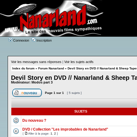
Connexion
Inscription
Voir les messages sans réponses
|
Voir les sujets actifs
Index du forum
»
Forum Nanarland
»
Devil Story en DVD // Nanarland & Sheep Tape
Devil Story en DVD // Nanarland & Sheep T
Modérateur:
Modos part 3
Page
1
sur
1
[ 5 sujets ]
SUJETS
Du nouveau ?
DVD / Collection "Les improbables de Nanarland"
[
Aller à la page:
1
,
2
]