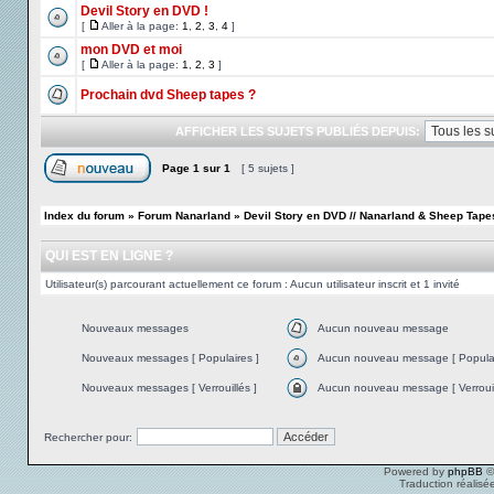
Devil Story en DVD !
[
Aller à la page:
1
,
2
,
3
,
4
]
mon DVD et moi
[
Aller à la page:
1
,
2
,
3
]
Prochain dvd Sheep tapes ?
AFFICHER LES SUJETS PUBLIÉS DEPUIS:
Page
1
sur
1
[ 5 sujets ]
Index du forum
»
Forum Nanarland
»
Devil Story en DVD // Nanarland & Sheep Tape
QUI EST EN LIGNE ?
Utilisateur(s) parcourant actuellement ce forum : Aucun utilisateur inscrit et 1 invité
Nouveaux messages
Aucun nouveau message
Nouveaux messages [ Populaires ]
Aucun nouveau message [ Populai
Nouveaux messages [ Verrouillés ]
Aucun nouveau message [ Verrouil
Rechercher pour:
Powered by
phpBB
©
Traduction réalisé