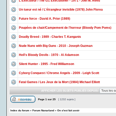
L'Exécuteur / The G.I. Executioner - 1971 - Joel M. Reed
Un tueur est né / L'étrangleur invisible (1978) John Florea
Future force - David A. Prior (1989)
Poupées de chair/Campement de l'horreur (Bloody Pom Poms)
Deadly Breed - 1989 - Charles T. Kanganis
Nude Nuns with Big Guns - 2010 - Joseph Guzman
Hell's Bloody Devils - 1970 - Al Adamson
Silent Hunter - 1995 - Fred Williamson
Cyborg Conquest / Chrome Angels - 2009 - Leigh Scott
Fatal Games / Les Jeux de la Mort (1984) Michael Elliott
AFFICHER LES SUJETS PUBLIÉS DEPUIS:
Page
1
sur
25
[ 1232 sujets ]
Index du forum
»
Forum Nanarland
»
On s'est fait avoir