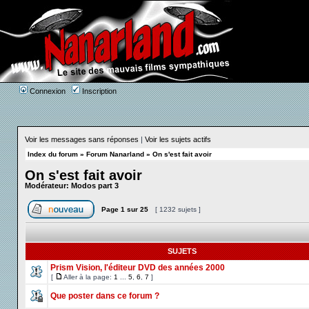
Connexion
Inscription
Voir les messages sans réponses
|
Voir les sujets actifs
Index du forum
»
Forum Nanarland
»
On s'est fait avoir
On s'est fait avoir
Modérateur:
Modos part 3
Page
1
sur
25
[ 1232 sujets ]
SUJETS
Prism Vision, l'éditeur DVD des années 2000
[
Aller à la page:
1
...
5
,
6
,
7
]
Que poster dans ce forum ?