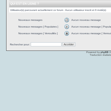
QUI EST EN LIGNE ?
Utilisateur(s) parcourant actuellement ce forum : Aucun utilisateur inscrit et 6 invité(s)
Nouveaux messages
Aucun nouveau message
Nouveaux messages [ Populaires ]
Aucun nouveau message [ Populai
Nouveaux messages [ Verrouillés ]
Aucun nouveau message [ Verrouil
Rechercher pour:
Powered by
phpBB
©
Traduction réalisé