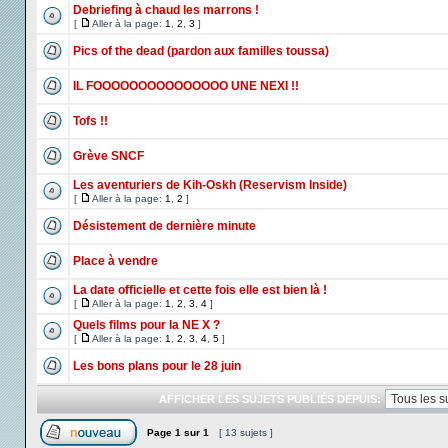
Debriefing à chaud les marrons !
[
Aller à la page:
1
,
2
,
3
]
Pics of the dead (pardon aux familles toussa)
IL FOOOOOOOOOOOOOOO UNE NEXI !!
Tofs !!
Grève SNCF
Les aventuriers de Kih-Oskh (Reservism Inside)
[
Aller à la page:
1
,
2
]
Désistement de dernière minute
Place à vendre
La date officielle et cette fois elle est bien là !
[
Aller à la page:
1
,
2
,
3
,
4
]
Quels films pour la NE X ?
[
Aller à la page:
1
,
2
,
3
,
4
,
5
]
Les bons plans pour le 28 juin
AFFICHER LES SUJETS PUBLIÉS DEPUIS:
Page
1
sur
1
[ 13 sujets ]