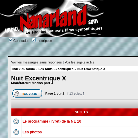
Connexion
Inscription
Voir les messages sans réponses
|
Voir les sujets actifs
Index du forum
»
Les Nuits Excentriques
»
Nuit Excentrique X
Nuit Excentrique X
Modérateur:
Modos part 3
Page
1
sur
1
[ 13 sujets ]
SUJETS
Le programme (livret) de la NE 10
Les photos