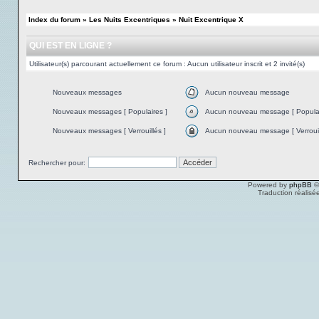
Index du forum
»
Les Nuits Excentriques
»
Nuit Excentrique X
QUI EST EN LIGNE ?
Utilisateur(s) parcourant actuellement ce forum : Aucun utilisateur inscrit et 2 invité(s)
Nouveaux messages
Aucun nouveau message
Nouveaux messages [ Populaires ]
Aucun nouveau message [ Populai
Nouveaux messages [ Verrouillés ]
Aucun nouveau message [ Verrouil
Rechercher pour:
Powered by
phpBB
©
Traduction réalisé