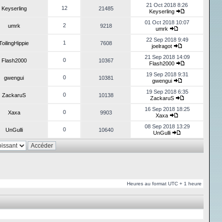
21 Oct 2018 8:26
12
Keyserling
21485
Keyserling
01 Oct 2018 10:07
2
umrk
9218
umrk
22 Sep 2018 9:49
1
ToilingHippie
7608
joelragot
21 Sep 2018 14:09
0
Flash2000
10367
Flash2000
19 Sep 2018 9:31
0
gwengui
10381
gwengui
19 Sep 2018 6:35
0
ZackaruS
10138
ZackaruS
16 Sep 2018 18:25
0
Xaxa
9903
Xaxa
08 Sep 2018 13:29
0
UnGulli
10640
UnGulli
Heures au format UTC + 1 heure