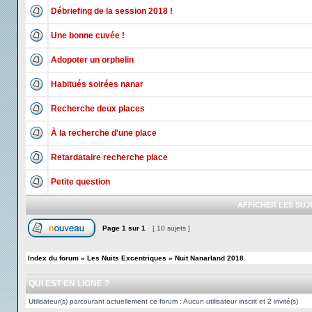
Débriefing de la session 2018 !
Une bonne cuvée !
Adopoter un orphelin
Habitués soirées nanar
Recherche deux places
À la recherche d'une place
Retardataire recherche place
Petite question
AFFICHER LES SUJ
Page
1
sur
1
[ 10 sujets ]
Index du forum
»
Les Nuits Excentriques
»
Nuit Nanarland 2018
QUI EST EN LIGNE ?
Utilisateur(s) parcourant actuellement ce forum : Aucun utilisateur inscrit et 2 invité(s)