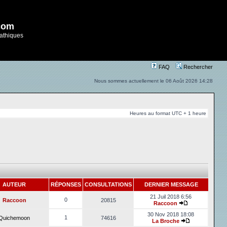
com
athiques
FAQ
Rechercher
Nous sommes actuellement le 06 Août 2026 14:28
Heures au format UTC + 1 heure
AUTEUR
RÉPONSES
CONSULTATIONS
DERNIER MESSAGE
21 Juil 2018 6:56
0
Raccoon
20815
Raccoon
30 Nov 2018 18:08
1
Quichemoon
74616
La Broche