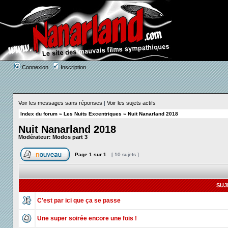
Connexion
Inscription
Voir les messages sans réponses
|
Voir les sujets actifs
Index du forum
»
Les Nuits Excentriques
»
Nuit Nanarland 2018
Nuit Nanarland 2018
Modérateur:
Modos part 3
Page
1
sur
1
[ 10 sujets ]
SUJ
C'est par ici que ça se passe
Une super soirée encore une fois !