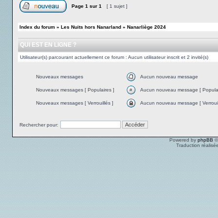
Page
1
sur
1
[ 1 sujet ]
Index du forum
»
Les Nuits hors Nanarland
»
Nanarliège 2024
QUI EST EN LIGNE ?
Utilisateur(s) parcourant actuellement ce forum : Aucun utilisateur inscrit et 2 invité(s)
Nouveaux messages
Aucun nouveau message
Nouveaux messages [ Populaires ]
Aucun nouveau message [ Populai
Nouveaux messages [ Verrouillés ]
Aucun nouveau message [ Verrouil
Rechercher pour:
Powered by
phpBB
©
Traduction réalisé