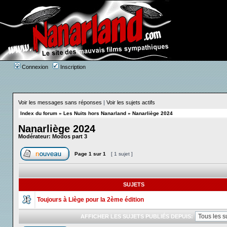
Connexion
Inscription
Voir les messages sans réponses
|
Voir les sujets actifs
Index du forum
»
Les Nuits hors Nanarland
»
Nanarliège 2024
Nanarliège 2024
Modérateur:
Modos part 3
Page
1
sur
1
[ 1 sujet ]
SUJETS
Toujours à Liège pour la 2ème édition
AFFICHER LES SUJETS PUBLIÉS DEPUIS: