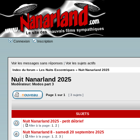
Connexion
Inscription
Voir les messages sans réponses
|
Voir les sujets actifs
Index du forum
»
Les Nuits Excentriques
»
Nuit Nanarland 2025
Nuit Nanarland 2025
Modérateur:
Modos part 3
Page
1
sur
1
[ 3 sujets ]
SUJETS
Nuit Nanarland 2025 - petit débrief
[
Aller à la page:
1
,
2
]
Nuit Nanarland 8 - samedi 20 septembre 2025
[
Aller à la page:
1
,
2
,
3
]