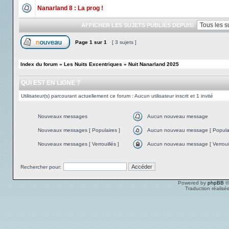
Nanarland 8 : La prog !
AFFICHER LES SUJETS PUBLIÉS DEPUIS:
Page
1
sur
1
[ 3 sujets ]
Index du forum
»
Les Nuits Excentriques
»
Nuit Nanarland 2025
QUI EST EN LIGNE ?
Utilisateur(s) parcourant actuellement ce forum : Aucun utilisateur inscrit et 1 invité
Nouveaux messages
Aucun nouveau message
Nouveaux messages [ Populaires ]
Aucun nouveau message [ Populai
Nouveaux messages [ Verrouillés ]
Aucun nouveau message [ Verrouil
Rechercher pour:
Powered by
phpBB
©
Traduction réalisé